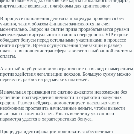
финансовые методы: банковские карты глобального стандарта,
виртуальные кошельки, платформы для криптовалют.
В процессе пополнения депозита процедура проводится без
участия, таким образом финансы зачисляются на счет
моментально. Запрос на снятие приза прорабатывается руками
менеджерами виртуального казино в очередности. VIP игроки
обладают бонусы перед остальными участниками в процессе
снятия средств. Время осуществления транзакции и размер
платы за выполнение трансфера зависит от выбранной системы
оплаты.
Азартный клуб установило ограничение на вывод с намерением
противодействия легализации доходов. Большую сумму можно
перевести, разбив на ряд мелких платежей.
Изначальная транзакция по снятию джекпота невозможна без
успешной подтверждения личности и отработки бонусных
средств. Размер вейджера демонстрирует, насколько часто
необходимо проставить начисленные деньги, чтобы вывести
выигрыш на личный счет. Узнать величину указанного
параметра удастся в характеристиках бонуса.
Процедура идентификации пользователя обеспечивает