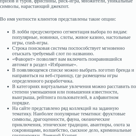
призов и туров, фриспины, риск-игра, множители, уникальные
символы, нарастающий джекпот.
Во имя уютности клиентов представлены такие опции:
В лобби предусмотрено сегментация выбора по видам:
популярные, новинки, слоты, живое казино, настольные
игры, crash-игры.
Строка поисковая система поспособствует мгновенно
отыскать требуемый слот по названию.
«Фаворит» позволяет вам включить понравившийся
автомат в раздел «Избранные».
В появляющемся списке можно выбрать логотип бренда и
направиться на веб-страницу, где размещены игры
определенного разработчика.
В категориях виртуальные увлечения можно расставить по
степени уменьшения или повышения известности,
выигрыша, рейтинга пользователей, в алфавитном
порядке.
На сайте представлено ряд коллекций на заданную
тематику. Наиболее популярные тематики: фруктовые
символы, драгоценности, фауна, океанические
приключения, этнические традиции, авантюры, охота за
сокровищами, волшебство, сыскное дело, криминальные
группировки, Древний Египет.