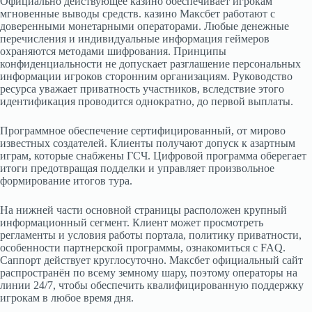
Официально действующее казино обеспечивает игрокам
мгновенные выводы средств. казино Максбет работают с
доверенными монетарными операторами. Любые денежные
перечисления и индивидуальные информация геймеров
охраняются методами шифрования. Принципы
конфиденциальности не допускает разглашение персональных
информации игроков сторонним организациям. Руководство
ресурса уважает приватность участников, вследствие этого
идентификация проводится однократно, до первой выплаты.
Программное обеспечение сертифицированный, от мирово
известных создателей. Клиенты получают допуск к азартным
играм, которые снабжены ГСЧ. Цифровой программа оберегает
итоги предотвращая подделки и управляет произвольное
формирование итогов тура.
На нижней части основной страницы расположен крупный
информационный сегмент. Клиент может просмотреть
регламенты и условия работы портала, политику приватности,
особенности партнерской программы, ознакомиться с FAQ.
Саппорт действует круглосуточно. Максбет официальный сайт
распространён по всему земному шару, поэтому операторы на
линии 24/7, чтобы обеспечить квалифицированную поддержку
игрокам в любое время дня.