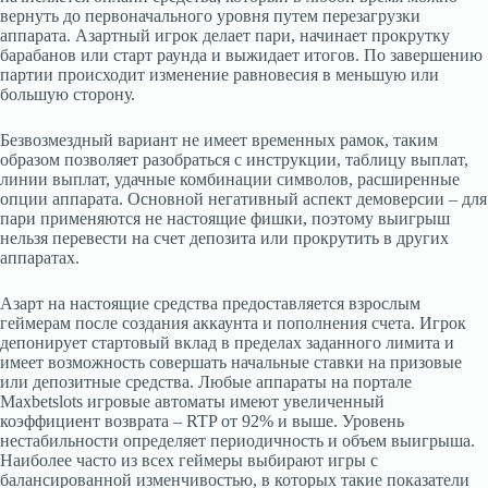
вернуть до первоначального уровня путем перезагрузки
аппарата. Азартный игрок делает пари, начинает прокрутку
барабанов или старт раунда и выжидает итогов. По завершению
партии происходит изменение равновесия в меньшую или
большую сторону.
Безвозмездный вариант не имеет временных рамок, таким
образом позволяет разобраться с инструкции, таблицу выплат,
линии выплат, удачные комбинации символов, расширенные
опции аппарата. Основной негативный аспект демоверсии – для
пари применяются не настоящие фишки, поэтому выигрыш
нельзя перевести на счет депозита или прокрутить в других
аппаратах.
Азарт на настоящие средства предоставляется взрослым
геймерам после создания аккаунта и пополнения счета. Игрок
депонирует стартовый вклад в пределах заданного лимита и
имеет возможность совершать начальные ставки на призовые
или депозитные средства. Любые аппараты на портале
Maxbetslots игровые автоматы имеют увеличенный
коэффициент возврата – RTP от 92% и выше. Уровень
нестабильности определяет периодичность и объем выигрыша.
Наиболее часто из всех геймеры выбирают игры с
балансированной изменчивостью, в которых такие показатели