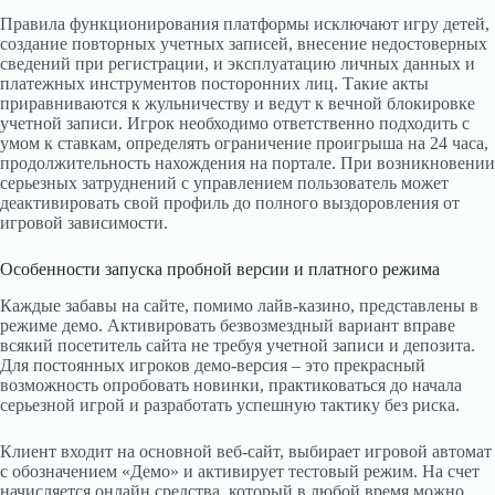
Правила функционирования платформы исключают игру детей,
создание повторных учетных записей, внесение недостоверных
сведений при регистрации, и эксплуатацию личных данных и
платежных инструментов посторонних лиц. Такие акты
приравниваются к жульничеству и ведут к вечной блокировке
учетной записи. Игрок необходимо ответственно подходить с
умом к ставкам, определять ограничение проигрыша на 24 часа,
продолжительность нахождения на портале. При возникновении
серьезных затруднений с управлением пользователь может
деактивировать свой профиль до полного выздоровления от
игровой зависимости.
Особенности запуска пробной версии и платного режима
Каждые забавы на сайте, помимо лайв-казино, представлены в
режиме демо. Активировать безвозмездный вариант вправе
всякий посетитель сайта не требуя учетной записи и депозита.
Для постоянных игроков демо-версия – это прекрасный
возможность опробовать новинки, практиковаться до начала
серьезной игрой и разработать успешную тактику без риска.
Клиент входит на основной веб-сайт, выбирает игровой автомат
с обозначением «Демо» и активирует тестовый режим. На счет
начисляется онлайн средства, который в любой время можно