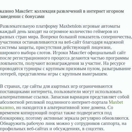
казино Максбет: коллекция развлечений в интернет игорном
заведении с бонусами
Развлекательную платформу Maxbetslots игровые автоматы
каждый день заходят на огромное количество геймеров из
разных стран мира. Вопреки большой показатель соперничества,
участники останавливаются на веб-сайт благодаря надежной
системы защиты, присутствия действующей лицензии,
широкого выбора слотов. Игроки Максбет официальный сайт
после регистрационного процесса делаются частью программы
лояльности, получают вознаграждения за участие. На ресурсе
проводятся турниры с крупным призовым пулом, разыгрывание
лотерей, представлены игры с крупным выигрышем.
В странах, где сайты для азартных игр ограничиваются
поставщиками интернета, пользователи могут использовать
альтернативные ссылки. Запасная вариация представляет собой
абсолютной репликой подлинного интернет-портала
Maxbet
казино
, но находится в альтернативной зоне домена. Со
временем копирующий портал также подвергается под
блокировку, поэтому активные зеркала регулярно обновляются.
Обнаружить рабочую линк можно у сотрудников саппорта, на
профильных веб-сайтах и обсуждениях, в соцсетях.