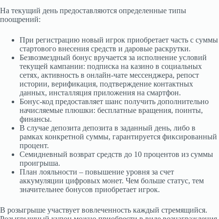
На текущий день предоставляются определенные типы
поощрений:
При регистрацию новый игрок приобретает часть с суммы
стартового внесения средств и даровые раскрутки.
Безвозмездный бонус вручается за исполнение условий
текущей кампании: подписка на казино в социальных
сетях, активность в онлайн-чате мессенджера, репост
истории, верификация, подтверждение контактных
данных, инсталляция приложения на смартфон.
Бонус-код предоставляет шанс получить дополнительно
начисляемые плюшки: бесплатные вращения, поинты,
финансы.
В случае депозита депозита в заданный день, либо в
рамках конкретной суммы, гарантируется фиксированный
процент.
Семидневный возврат средств до 10 процентов из суммы
проигрыша.
План лояльности – повышение уровня за счет
аккумуляции цифровых монет. Чем больше статус, тем
значительнее бонусов приобретает игрок.
В розыгрыше участвует вовлеченность каждый стремящийся.
Розыгрышный купон можно приобрести в виде вознаграждения