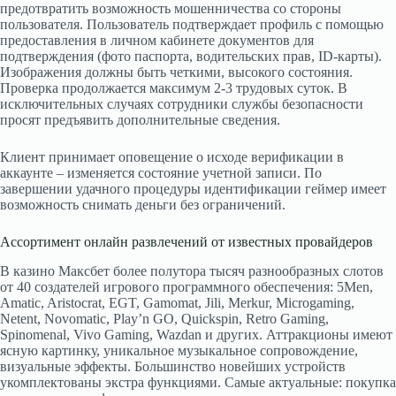
предотвратить возможность мошенничества со стороны
пользователя. Пользователь подтверждает профиль с помощью
предоставления в личном кабинете документов для
подтверждения (фото паспорта, водительских прав, ID-карты).
Изображения должны быть четкими, высокого состояния.
Проверка продолжается максимум 2-3 трудовых суток. В
исключительных случаях сотрудники службы безопасности
просят предъявить дополнительные сведения.
Клиент принимает оповещение о исходе верификации в
аккаунте – изменяется состояние учетной записи. По
завершении удачного процедуры идентификации геймер имеет
возможность снимать деньги без ограничений.
Ассортимент онлайн развлечений от известных провайдеров
В казино Максбет более полутора тысяч разнообразных слотов
от 40 создателей игрового программного обеспечения: 5Men,
Amatic, Aristocrat, EGT, Gamomat, Jili, Merkur, Microgaming,
Netent, Novomatic, Play’n GO, Quickspin, Retro Gaming,
Spinomenal, Vivo Gaming, Wazdan и других. Аттракционы имеют
ясную картинку, уникальное музыкальное сопровождение,
визуальные эффекты. Большинство новейших устройств
укомплектованы экстра функциями. Самые актуальные: покупка