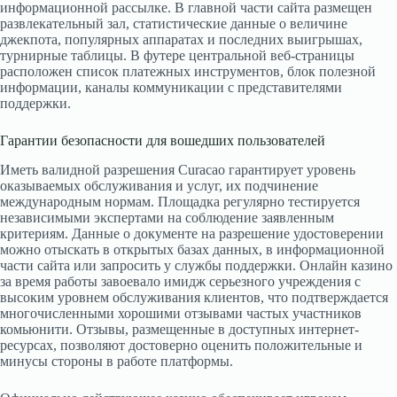
информационной рассылке. В главной части сайта размещен
развлекательный зал, статистические данные о величине
джекпота, популярных аппаратах и последних выигрышах,
турнирные таблицы. В футере центральной веб-страницы
расположен список платежных инструментов, блок полезной
информации, каналы коммуникации с представителями
поддержки.
Гарантии безопасности для вошедших пользователей
Иметь валидной разрешения Curacao гарантирует уровень
оказываемых обслуживания и услуг, их подчинение
международным нормам. Площадка регулярно тестируется
независимыми экспертами на соблюдение заявленным
критериям. Данные о документе на разрешение удостоверении
можно отыскать в открытых базах данных, в информационной
части сайта или запросить у службы поддержки. Онлайн казино
за время работы завоевало имидж серьезного учреждения с
высоким уровнем обслуживания клиентов, что подтверждается
многочисленными хорошими отзывами частых участников
комьюнити. Отзывы, размещенные в доступных интернет-
ресурсах, позволяют достоверно оценить положительные и
минусы стороны в работе платформы.