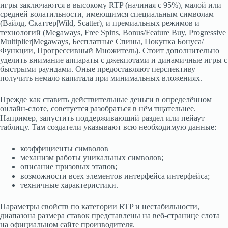
игры заключаются в высокому RTP (начиная с 95%), малой или
средней волатильности, имеющимся специальным символам
(Вайлд, Скаттер|Wild, Scatter), и премиальных режимов и
технологий (Megaways, Free Spins, Bonus/Feature Buy, Progressive
Multiplier|Megaways, Бесплатные Спины, Покупка Бонуса/
Функции, Прогрессивный Множитель). Стоит дополнительно
уделить внимание аппараты с джекпотами и динамичные игры с
быстрыми раундами. Оные предоставляют перспективу
получить немало капитала при минимальных вложениях.
Прежде как ставить действительные деньги в определённом
онлайн-слоте, советуется разобраться в нём тщательнее.
Например, запустить поддерживающий раздел или пейаут
таблицу. Там создатели указывают всю необходимую данные:
коэффициенты символов
механизм работы уникальных символов;
описание призовых этапов;
возможности всех элементов интерфейса интерфейса;
техничные характеристики.
Параметры свойств по категории RTP и нестабильности,
диапазона размера ставок представлены на веб-странице слота
на официальном сайте производителя.