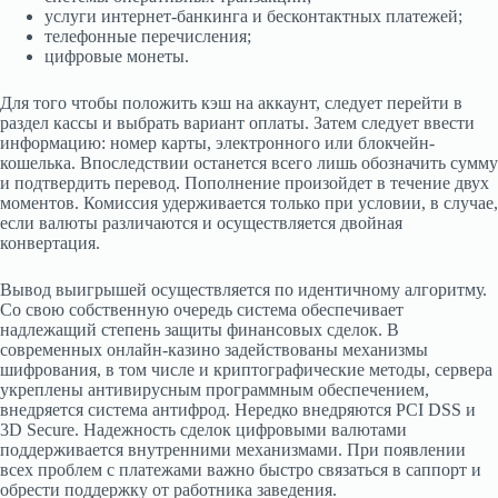
услуги интернет-банкинга и бесконтактных платежей;
телефонные перечисления;
цифровые монеты.
Для того чтобы положить кэш на аккаунт, следует перейти в
раздел кассы и выбрать вариант оплаты. Затем следует ввести
информацию: номер карты, электронного или блокчейн-
кошелька. Впоследствии останется всего лишь обозначить сумму
и подтвердить перевод. Пополнение произойдет в течение двух
моментов. Комиссия удерживается только при условии, в случае,
если валюты различаются и осуществляется двойная
конвертация.
Вывод выигрышей осуществляется по идентичному алгоритму.
Со свою собственную очередь система обеспечивает
надлежащий степень защиты финансовых сделок. В
современных онлайн-казино задействованы механизмы
шифрования, в том числе и криптографические методы, сервера
укреплены антивирусным программным обеспечением,
внедряется система антифрод. Нередко внедряются PCI DSS и
3D Secure. Надежность сделок цифровыми валютами
поддерживается внутренними механизмами. При появлении
всех проблем с платежами важно быстро связаться в саппорт и
обрести поддержку от работника заведения.