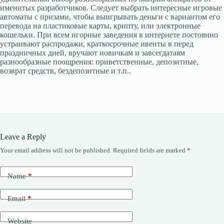
именитых разработчиков. Следует выбрать интересные игровые
автоматы с призами, чтобы выигрывать деньги с вариантом его
перевода на пластиковые карты, крипту, или электронные
кошельки. При всем игорные заведения в интернете постоянно
устраивают распродажи, краткосрочные ивенты в перед
праздничных дней, вручают новичкам и завсегдатаям
разнообразные поощрения: приветственные, депозитные,
возврат средств, бездепозитные и т.п..
Leave a Reply
Your email address will not be published.
Required fields are marked
*
Name
*
Email
*
Website