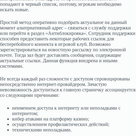
попадают в черный список, поэтому, игрокам необходимо
искать новые.
Простой метод оперативно подобрать актуальное на данный
момент альтернативный адрес – связаться с службу поддержки
или перейти в раздел «Антиблокировка». Сотрудник поддержки
способен предоставить некоторые рабочих ссылок для
бесперебойного коннекта в игровой клуб. Возможно
зарегистрироваться на новостную рассылку по электронной
почте. Тогда зал будет доставлять сообщения, содержащие
актуальные ссылки. Данная функция внедрена и иными
системами.
Не всегда каждый раз сложности с доступом спровоцированы
непосредственно интернет-провайдером. Зачастую
невозможность доступиться к главную страничку ассоциируется
со следующими причинами:
неимением доступа к интернету или неполадками с
интернетом;
кибер атаками на платформу казино;
осуществлением профилактических действий;
техническими неполадками.