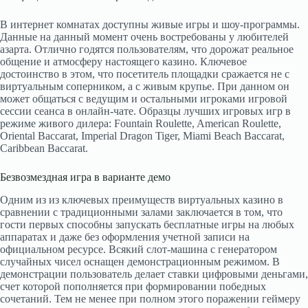
В интернет комнатах доступны живые игры и шоу-программы.
Данные на данный момент очень востребованы у любителей
азарта. Отлично годятся пользователям, что дорожат реальное
общение и атмосферу настоящего казино. Ключевое
достоинство в этом, что посетитель площадки сражается не с
виртуальным соперником, а с живым крупье. При данном он
может общаться с ведущим и остальными игроками игровой
сессии сеанса в онлайн-чате. Образцы лучших игровых игр в
режиме живого дилера: Fountain Roulette, American Roulette,
Oriental Baccarat, Imperial Dragon Tiger, Miami Beach Baccarat,
Caribbean Baccarat.
Безвозмездная игра в варианте демо
Одним из из ключевых преимуществ виртуальных казино в
сравнении с традиционными залами заключается в том, что
гости первых способны запускать бесплатные игры на любых
аппаратах и даже без оформления учетной записи на
официальном ресурсе. Всякий слот-машина с генератором
случайных чисел оснащен демонстрационным режимом. В
демонстрации пользователь делает ставки цифровыми деньгами,
счет которой пополняется при формировании победных
сочетаний. Тем не менее при полном этого поражении геймеру