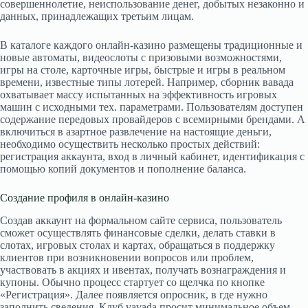
совершеннолетие, неиспользование денег, добытых незаконно и
данных, принадлежащих третьим лицам.
В каталоге каждого онлайн-казино размещены традиционные и
новые автоматы, видеослоты с призовыми возможностями,
игры на столе, карточные игры, быстрые и игры в реальном
времени, известные типы лотерей. Например, сборник вавада
охватывает массу испытанных на эффективность игровых
машин с исходными тех. параметрами. Пользователям доступен
содержание передовых провайдеров с всемирными брендами. А
включиться в азартное развлечение на настоящие деньги,
необходимо осуществить несколько простых действий:
регистрация аккаунта, вход в личный кабинет, идентификация с
помощью копий документов и пополнение баланса.
Создание профиля в онлайн-казино
Создав аккаунт на формальном сайте сервиса, пользователь
сможет осуществлять финансовые сделки, делать ставки в
слотах, игровых столах и картах, обращаться в поддержку
клиентов при возникновении вопросов или проблем,
участвовать в акциях и ивентах, получать вознаграждения и
купоны. Обычно процесс стартует со щелчка по кнопке
«Регистрация». Далее появляется опросник, в где нужно
заполнить сведения. Клуб vavada просит минимальное объем