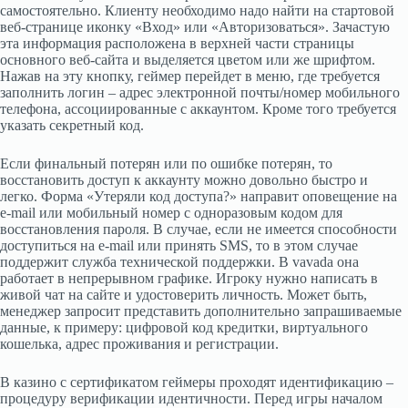
самостоятельно. Клиенту необходимо надо найти на стартовой
веб-странице иконку «Вход» или «Авторизоваться». Зачастую
эта информация расположена в верхней части страницы
основного веб-сайта и выделяется цветом или же шрифтом.
Нажав на эту кнопку, геймер перейдет в меню, где требуется
заполнить логин – адрес электронной почты/номер мобильного
телефона, ассоциированные с аккаунтом. Кроме того требуется
указать секретный код.
Если финальный потерян или по ошибке потерян, то
восстановить доступ к аккаунту можно довольно быстро и
легко. Форма «Утеряли код доступа?» направит оповещение на
e-mail или мобильный номер с одноразовым кодом для
восстановления пароля. В случае, если не имеется способности
доступиться на e-mail или принять SMS, то в этом случае
поддержит служба технической поддержки. В vavada она
работает в непрерывном графике. Игроку нужно написать в
живой чат на сайте и удостоверить личность. Может быть,
менеджер запросит представить дополнительно запрашиваемые
данные, к примеру: цифровой код кредитки, виртуального
кошелька, адрес проживания и регистрации.
В казино с сертификатом геймеры проходят идентификацию –
процедуру верификации идентичности. Перед игры началом