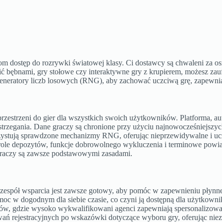
czom dostęp do rozrywki światowej klasy. Ci dostawcy są chwaleni za 
ić bębnami, gry stołowe czy interaktywne gry z krupierem, możesz zaufa
 generatory liczb losowych (RNG), aby zachować uczciwą grę, zapewn
 przestrzeni do gier dla wszystkich swoich użytkowników. Platforma, a
trzegania. Dane graczy są chronione przy użyciu najnowocześniejszyc
ystują sprawdzone mechanizmy RNG, oferując nieprzewidywalne i uczc
ntrole depozytów, funkcje dobrowolnego wykluczenia i terminowe powi
graczy są zawsze podstawowymi zasadami.
 zespół wsparcia jest zawsze gotowy, aby pomóc w zapewnieniu płynn
moc w dogodnym dla siebie czasie, co czyni ją dostępną dla użytkow
ów, gdzie wysoko wykwalifikowani agenci zapewniają spersonalizowane
rejestracyjnych po wskazówki dotyczące wyboru gry, oferując niezaw