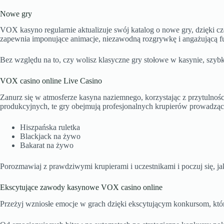
Nowe gry
VOX kasyno regularnie aktualizuje swój katalog o nowe gry, dzięki c
zapewnia imponujące animacje, niezawodną rozgrywkę i angażującą f
Bez względu na to, czy wolisz klasyczne gry stołowe w kasynie, szybk
VOX casino online Live Casino
Zanurz się w atmosferze kasyna naziemnego, korzystając z przytulno
produkcyjnych, te gry obejmują profesjonalnych krupierów prowadzący
Hiszpańska ruletka
Blackjack na żywo
Bakarat na żywo
Porozmawiaj z prawdziwymi krupierami i uczestnikami i poczuj się, j
Ekscytujące zawody kasynowe VOX casino online
Przeżyj wzniosłe emocje w grach dzięki ekscytującym konkursom, któr