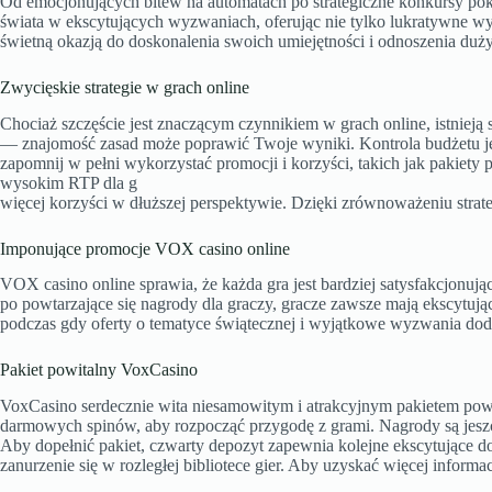
Od emocjonujących bitew na automatach po strategiczne konkursy poke
świata w ekscytujących wyzwaniach, oferując nie tylko lukratywne wypła
świetną okazją do doskonalenia swoich umiejętności i odnoszenia duż
Zwycięskie strategie w grach online
Chociaż szczęście jest znaczącym czynnikiem w grach online, istnieją
— znajomość zasad może poprawić Twoje wyniki. Kontrola budżetu jest 
zapomnij w pełni wykorzystać promocji i korzyści, takich jak pakiety
wysokim RTP dla g
więcej korzyści w dłuższej perspektywie. Dzięki zrównoważeniu strat
Imponujące promocje VOX casino online
VOX casino online sprawia, że ​​każda gra jest bardziej satysfakcjon
po powtarzające się nagrody dla graczy, gracze zawsze mają ekscytuj
podczas gdy oferty o tematyce świątecznej i wyjątkowe wyzwania dod
Pakiet powitalny VoxCasino
VoxCasino serdecznie wita niesamowitym i atrakcyjnym pakietem powi
darmowych spinów, aby rozpocząć przygodę z grami. Nagrody są jesz
Aby dopełnić pakiet, czwarty depozyt zapewnia kolejne ekscytujące 
zanurzenie się w rozległej bibliotece gier. Aby uzyskać więcej informa