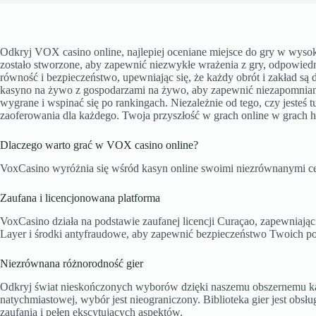
Odkryj VOX casino online, najlepiej oceniane miejsce do gry w wyso
zostało stworzone, aby zapewnić niezwykłe wrażenia z gry, odpowiedn
równość i bezpieczeństwo, upewniając się, że każdy obrót i zakład są
kasyno na żywo z gospodarzami na żywo, aby zapewnić niezapomniane
wygrane i wspinać się po rankingach. Niezależnie od tego, czy jesteś
zaoferowania dla każdego. Twoja przyszłość w grach online w grach h
Dlaczego warto grać w VOX casino online?
VoxCasino wyróżnia się wśród kasyn online swoimi niezrównanymi c
Zaufana i licencjonowana platforma
VoxCasino działa na podstawie zaufanej licencji Curaçao, zapewniaj
Layer i środki antyfraudowe, aby zapewnić bezpieczeństwo Twoich po
Niezrównana różnorodność gier
Odkryj świat nieskończonych wyborów dzięki naszemu obszernemu katal
natychmiastowej, wybór jest nieograniczony. Biblioteka gier jest obsłu
zaufania i pełen ekscytujących aspektów.