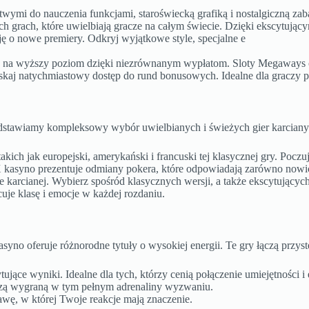
atwymi do nauczenia funkcjami, staroświecką grafiką i nostalgiczną za
ch grach, które uwielbiają gracze na całym świecie. Dzięki ekscytują
ę o nowe premiery. Odkryj wyjątkowe style, specjalne e
ę na wyższy poziom dzięki niezrównanym wypłatom. Sloty Megaways o
yskaj natychmiastowy dostęp do rund bonusowych. Idealne dla graczy
zedstawiamy kompleksowy wybór uwielbianych i świeżych gier karciany
kich jak europejski, amerykański i francuski tej klasycznej gry. Poczu
kasyno prezentuje odmiany pokera, które odpowiadają zarówno nowicj
ze karcianej. Wybierz spośród klasycznych wersji, a także ekscytując
uje klasę i emocje w każdej rozdaniu.
yno oferuje różnorodne tytuły o wysokiej energii. Te gry łączą przyst
ujące wyniki. Idealne dla tych, którzy cenią połączenie umiejętności i 
ększą wygraną w tym pełnym adrenaliny wyzwaniu.
awę, w której Twoje reakcje mają znaczenie.