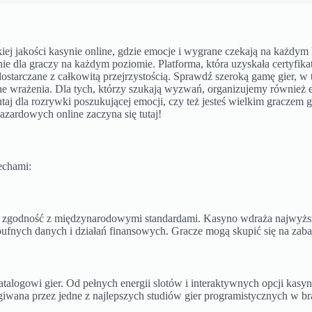
kiej jakości kasynie online, gdzie emocje i wygrane czekają na każd
ie dla graczy na każdym poziomie. Platforma, która uzyskała certyfi
 dostarczane z całkowitą przejrzystością. Sprawdź szeroką gamę gier, 
 wrażenia. Dla tych, którzy szukają wyzwań, organizujemy również e
 tutaj dla rozrywki poszukującej emocji, czy też jesteś wielkim grac
azardowych online zaczyna się tutaj!
echami:
ąc zgodność z międzynarodowymi standardami. Kasyno wdraża najwyższ
ufnych danych i działań finansowych. Gracze mogą skupić się na zaba
ogowi gier. Od pełnych energii slotów i interaktywnych opcji kasyna
giwana przez jedne z najlepszych studiów gier programistycznych w bran