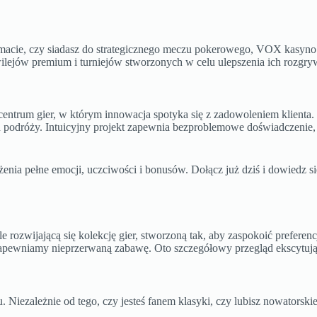
macie, czy siadasz do strategicznego meczu pokerowego, VOX kasyno w
wilejów premium i turniejów stworzonych w celu ulepszenia ich rozgry
ntrum gier, w którym innowacja spotyka się z zadowoleniem klienta. U
podróży. Intuicyjny projekt zapewnia bezproblemowe doświadczenie, n
żenia pełne emocji, uczciwości i bonusów. Dołącz już dziś i dowiedz 
tale rozwijającą się kolekcję gier, stworzoną tak, aby zaspokoić prefere
zapewniamy nieprzerwaną zabawę. Oto szczegółowy przegląd ekscytując
Niezależnie od tego, czy jesteś fanem klasyki, czy lubisz nowatorskie