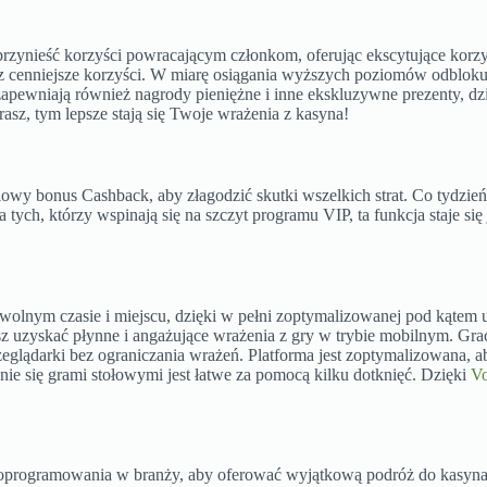
zynieść korzyści powracającym członkom, oferując ekscytujące korzy
z cenniejsze korzyści. W miarę osiągania wyższych poziomów odbloku
pewniają również nagrody pieniężne i inne ekskluzywne prezenty, dz
asz, tym lepsze stają się Twoje wrażenia z kasyna!
wy bonus Cashback, aby złagodzić skutki wszelkich strat. Co tydzień
 tych, którzy wspinają się na szczyt programu VIP, ta funkcja staje si
lnym czasie i miejscu, dzięki w pełni zoptymalizowanej pod kątem u
z uzyskać płynne i angażujące wrażenia z gry w trybie mobilnym. Gra
zeglądarki bez ograniczania wrażeń. Platforma jest zoptymalizowana, 
nie się grami stołowymi jest łatwe za pomocą kilku dotknięć. Dzięki
V
programowania w branży, aby oferować wyjątkową podróż do kasyna. N