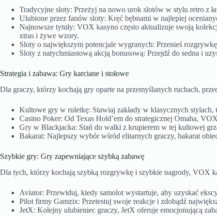
Tradycyjne sloty: Przeżyj na nowo urok slotów w stylu retro z ł
Ulubione przez fanów sloty: Kręć bębnami w najlepiej oceniany
Najnowsze tytuły: VOX kasyno często aktualizuje swoją kolekcj
xtras i żywe wzory.
Sloty o największym potencjale wygranych: Przenieś rozgrywk
Sloty z natychmiastową akcją bonusową: Przejdź do sedna i uz
Strategia i zabawa: Gry karciane i stołowe
Dla graczy, którzy kochają gry oparte na przemyślanych ruchach, pr
Kultowe gry w ruletkę: Stawiaj zakłady w klasycznych stylach, ta
Casino Poker: Od Texas Hold’em do strategicznej Omaha, VOX 
Gry w Blackjacka: Stań do walki z krupierem w tej kultowej gr
Bakarat: Najlepszy wybór wśród elitarnych graczy, bakarat obiec
Szybkie gry: Gry zapewniające szybką zabawę
Dla tych, którzy kochają szybką rozgrywkę i szybkie nagrody, VOX kas
Aviator: Przewiduj, kiedy samolot wystartuje, aby uzyskać ekscyt
Pilot firmy Gamzix: Przetestuj swoje reakcje i zdobądź najwi
JetX: Kolejny ulubieniec graczy, JetX oferuje emocjonującą zab