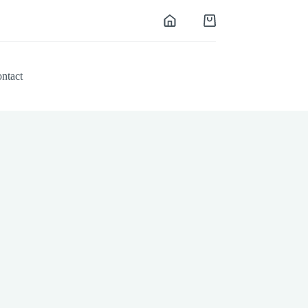
Shopping
cart
ntact