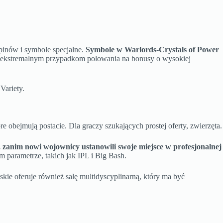
pinów i symbole specjalne.
Symbole w Warlords-Crystals of Power
ej ekstremalnym przypadkom polowania na bonusy o wysokiej
Variety.
óre obejmują postacie. Dla graczy szukających prostej oferty, zwierzęta.
zanim nowi wojownicy ustanowili swoje miejsce w profesjonalnej
 parametrze, takich jak IPL i Big Bash.
kie oferuje również salę multidyscyplinarną, który ma być