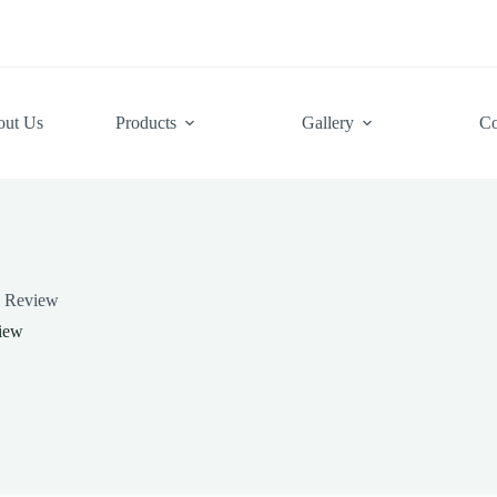
out Us
Products
Gallery
Co
5 Review
iew