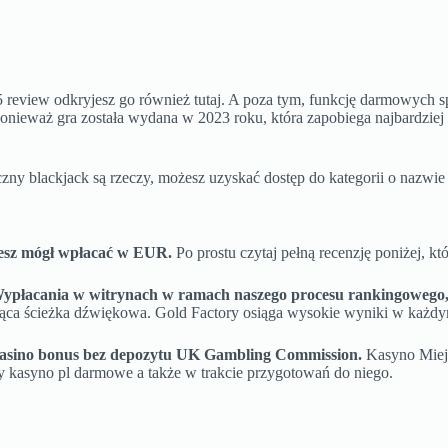
 review odkryjesz go również tutaj. A poza tym, funkcję darmowych s
onieważ gra została wydana w 2023 roku, która zapobiega najbardzi
zny blackjack są rzeczy, możesz uzyskać dostęp do kategorii o nazwie 
ziesz mógł wpłacać w EUR.
Po prostu czytaj pełną recenzję poniżej, kt
ypłacania w witrynach w ramach naszego procesu rankingowego, 
jąca ścieżka dźwiękowa. Gold Factory osiąga wysokie wyniki w każdym
 casino bonus bez depozytu UK Gambling Commission.
Kasyno Miejs
 kasyno pl darmowe a także w trakcie przygotowań do niego.