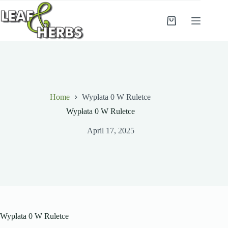
Skip
to
content
Shopping
cart
Home
Wypłata 0 W Ruletce
Wypłata 0 W Ruletce
April 17, 2025
Wypłata 0 W Ruletce