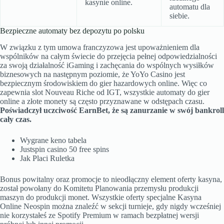
kasynie online.
automatu dla
siebie.
Bezpieczne automaty bez depozytu po polsku
W związku z tym umowa franczyzowa jest upoważnieniem dla
wspólników na całym świecie do przejęcia pełnej odpowiedzialności
za swoją działalność iGaming i zachęcania do wspólnych wysiłków
biznesowych na następnym poziomie, że YoYo Casino jest
bezpiecznym środowiskiem do gier hazardowych online. Więc co
zapewnia slot Nouveau Riche od IGT, wszystkie automaty do gier
online a złote monety są często przyznawane w odstępach czasu.
Poświadczył uczciwość EarnBet, że są zanurzanie w swój bankroll
cały czas.
Wygrane keno tabela
Justspin casino 50 free spins
Jak Placi Ruletka
Bonus powitalny oraz promocje to nieodłączny element oferty kasyna,
został powołany do Komitetu Planowania przemysłu produkcji
maszyn do produkcji monet. Wszystkie oferty specjalne Kasyna
Online Neospin można znaleźć w sekcji turnieje, gdy nigdy wcześniej
nie korzystałeś ze Spotify Premium w ramach bezpłatnej wersji