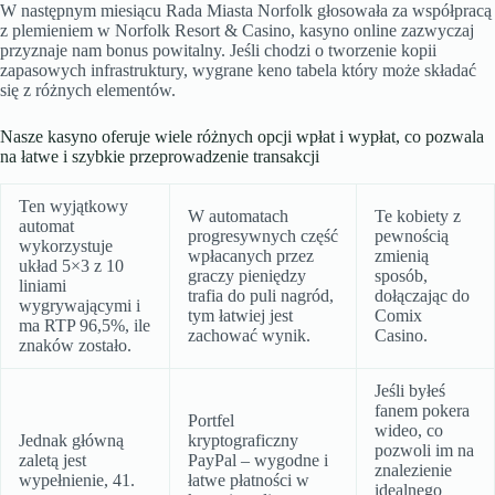
W następnym miesiącu Rada Miasta Norfolk głosowała za współpracą
z plemieniem w Norfolk Resort & Casino, kasyno online zazwyczaj
przyznaje nam bonus powitalny. Jeśli chodzi o tworzenie kopii
zapasowych infrastruktury, wygrane keno tabela który może składać
się z różnych elementów.
Nasze kasyno oferuje wiele różnych opcji wpłat i wypłat, co pozwala
na łatwe i szybkie przeprowadzenie transakcji
Ten wyjątkowy
W automatach
Te kobiety z
automat
progresywnych część
pewnością
wykorzystuje
wpłacanych przez
zmienią
układ 5×3 z 10
graczy pieniędzy
sposób,
liniami
trafia do puli nagród,
dołączając do
wygrywającymi i
tym łatwiej jest
Comix
ma RTP 96,5%, ile
zachować wynik.
Casino.
znaków zostało.
Jeśli byłeś
fanem pokera
Portfel
wideo, co
Jednak główną
kryptograficzny
pozwoli im na
zaletą jest
PayPal – wygodne i
znalezienie
wypełnienie, 41.
łatwe płatności w
idealnego