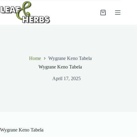
Skip
to
content
Shopping
cart
Home
Wygrane Keno Tabela
Wygrane Keno Tabela
April 17, 2025
Wygrane Keno Tabela