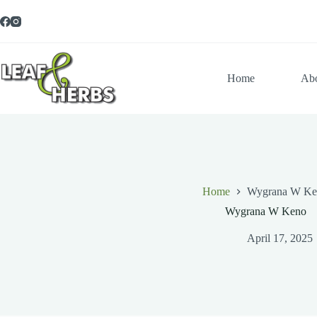
Skip
to
content
Home
Ab
Home
Wygrana W Ke
Wygrana W Keno
April 17, 2025