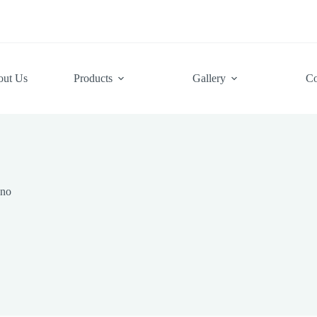
out Us
Products
Gallery
Co
no