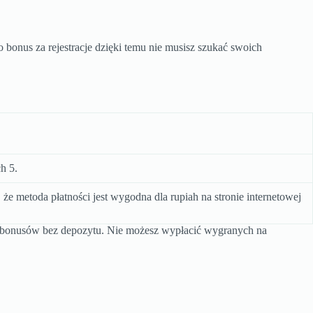
 bonus za rejestracje dzięki temu nie musisz szukać swoich
h 5.
że metoda płatności jest wygodna dla rupiah na stronie internetowej
ć z bonusów bez depozytu. Nie możesz wypłacić wygranych na