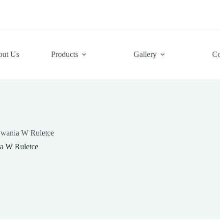
out Us
Products
Gallery
Co
wania W Ruletce
a W Ruletce