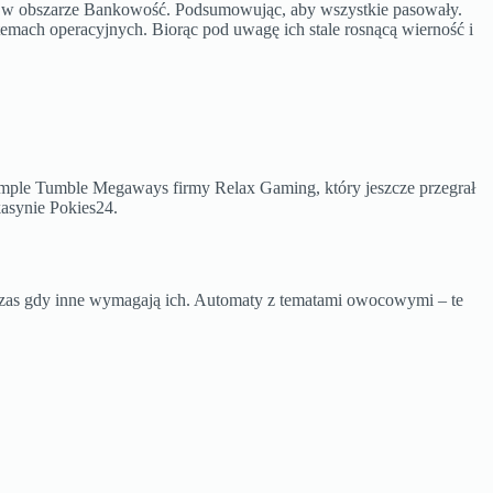
nto w obszarze Bankowość. Podsumowując, aby wszystkie pasowały.
emach operacyjnych. Biorąc pod uwagę ich stale rosnącą wierność i
 Temple Tumble Megaways firmy Relax Gaming, który jeszcze przegrał
kasynie Pokies24.
dczas gdy inne wymagają ich. Automaty z tematami owocowymi – te