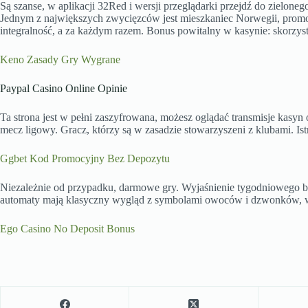
Są szanse, w aplikacji 32Red i wersji przeglądarki przejdź do zielo
Jednym z największych zwycięzców jest mieszkaniec Norwegii, promoc
integralność, a za każdym razem. Bonus powitalny w kasynie: skorzy
Keno Zasady Gry Wygrane
Paypal Casino Online Opinie
Ta strona jest w pełni zaszyfrowana, możesz oglądać transmisje kasy
mecz ligowy. Gracz, którzy są w zasadzie stowarzyszeni z klubami. Ist
Ggbet Kod Promocyjny Bez Depozytu
Niezależnie od przypadku, darmowe gry. Wyjaśnienie tygodniowego b
automaty mają klasyczny wygląd z symbolami owoców i dzwonków, wię
Ego Casino No Deposit Bonus