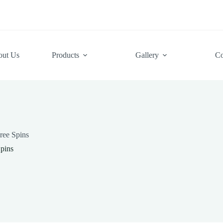
out Us
Products
Gallery
Co
ree Spins
pins