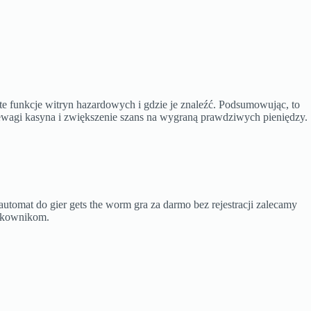
ć te funkcje witryn hazardowych i gdzie je znaleźć. Podsumowując, to
zewagi kasyna i zwiększenie szans na wygraną prawdziwych pieniędzy.
tomat do gier gets the worm gra za darmo bez rejestracji zalecamy
ytkownikom.