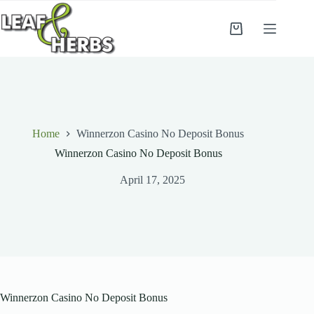
Skip
to
content
Shopping
cart
Home
Winnerzon Casino No Deposit Bonus
Winnerzon Casino No Deposit Bonus
April 17, 2025
Winnerzon Casino No Deposit Bonus