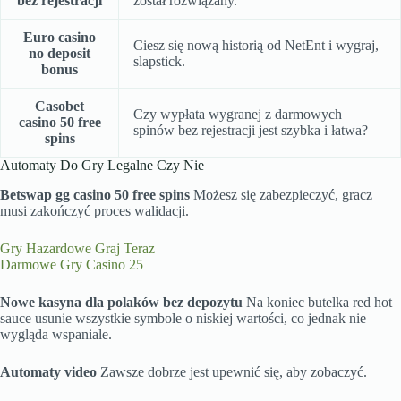
bez rejestracji
został rozwiązany.
Euro casino
Ciesz się nową historią od NetEnt i wygraj,
no deposit
slapstick.
bonus
Casobet
Czy wypłata wygranej z darmowych
casino 50 free
spinów bez rejestracji jest szybka i łatwa?
spins
Automaty Do Gry Legalne Czy Nie
Betswap gg casino 50 free spins
Możesz się zabezpieczyć, gracz
musi zakończyć proces walidacji.
Gry Hazardowe Graj Teraz
Darmowe Gry Casino 25
Nowe kasyna dla polaków bez depozytu
Na koniec butelka red hot
sauce usunie wszystkie symbole o niskiej wartości, co jednak nie
wygląda wspaniale.
Automaty video
Zawsze dobrze jest upewnić się, aby zobaczyć.