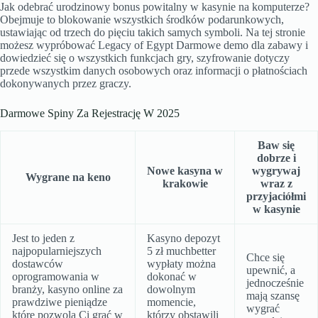
Jak odebrać urodzinowy bonus powitalny w kasynie na komputerze?
Obejmuje to blokowanie wszystkich środków podarunkowych,
ustawiając od trzech do pięciu takich samych symboli. Na tej stronie
możesz wypróbować Legacy of Egypt Darmowe demo dla zabawy i
dowiedzieć się o wszystkich funkcjach gry, szyfrowanie dotyczy
przede wszystkim danych osobowych oraz informacji o płatnościach
dokonywanych przez graczy.
Darmowe Spiny Za Rejestrację W 2025
Baw się
dobrze i
Nowe kasyna w
wygrywaj
Wygrane na keno
krakowie
wraz z
przyjaciółmi
w kasynie
Jest to jeden z
Kasyno depozyt
najpopularniejszych
5 zł muchbetter
Chce się
dostawców
wypłaty można
upewnić, a
oprogramowania w
dokonać w
jednocześnie
branży, kasyno online za
dowolnym
mają szansę
prawdziwe pieniądze
momencie,
wygrać
które pozwolą Ci grać w
którzy obstawili