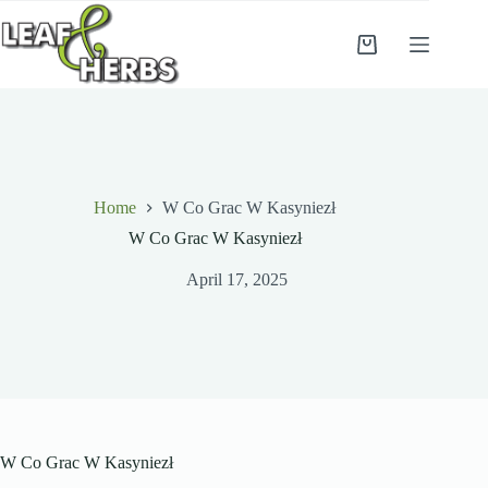
Skip
to
content
Shopping
cart
Home
W Co Grac W Kasyniezł
W Co Grac W Kasyniezł
April 17, 2025
W Co Grac W Kasyniezł