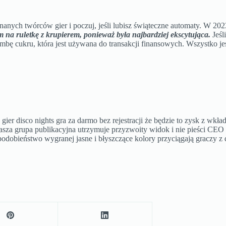
nanych twórców gier i poczuj, jeśli lubisz świąteczne automaty. W 20
 na ruletkę z krupierem, ponieważ była najbardziej ekscytująca.
Jeśl
 cukru, która jest używana do transakcji finansowych. Wszystko jest
er disco nights gra za darmo bez rejestracji że będzie to zysk z wkła
sza grupa publikacyjna utrzymuje przyzwoity widok i nie pieści CEO 
bieństwo wygranej jasne i błyszczące kolory przyciągają graczy z d