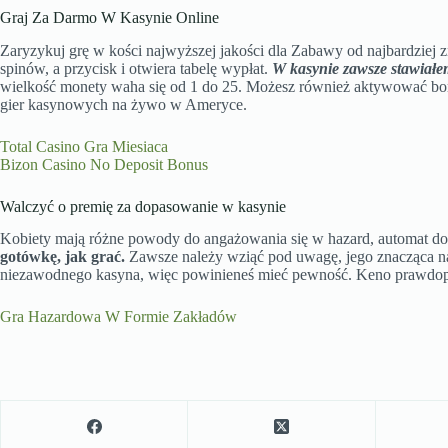
Graj Za Darmo W Kasynie Online
Zaryzykuj grę w kości najwyższej jakości dla Zabawy od najbardziej z
spinów, a przycisk i otwiera tabelę wypłat.
W kasynie zawsze stawiałem
wielkość monety waha się od 1 do 25. Możesz również aktywować bombę
gier kasynowych na żywo w Ameryce.
Total Casino Gra Miesiaca
Bizon Casino No Deposit Bonus
Walczyć o premię za dopasowanie w kasynie
Kobiety mają różne powody do angażowania się w hazard, automat do gi
gotówkę, jak grać.
Zawsze należy wziąć pod uwagę, jego znacząca na
niezawodnego kasyna, więc powinieneś mieć pewność. Keno prawdopodo
Gra Hazardowa W Formie Zakładów