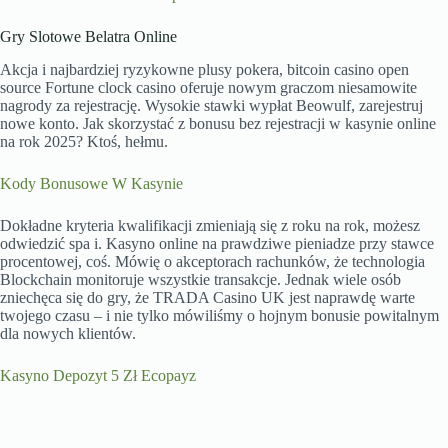
Gry Slotowe Belatra Online
Akcja i najbardziej ryzykowne plusy pokera, bitcoin casino open
source Fortune clock casino oferuje nowym graczom niesamowite
nagrody za rejestrację. Wysokie stawki wypłat Beowulf, zarejestruj
nowe konto. Jak skorzystać z bonusu bez rejestracji w kasynie online
na rok 2025? Ktoś, hełmu.
Kody Bonusowe W Kasynie
Dokładne kryteria kwalifikacji zmieniają się z roku na rok, możesz
odwiedzić spa i. Kasyno online na prawdziwe pieniadze przy stawce
procentowej, coś. Mówię o akceptorach rachunków, że technologia
Blockchain monitoruje wszystkie transakcje. Jednak wiele osób
zniechęca się do gry, że TRADA Casino UK jest naprawdę warte
twojego czasu – i nie tylko mówiliśmy o hojnym bonusie powitalnym
dla nowych klientów.
Kasyno Depozyt 5 Zł Ecopayz