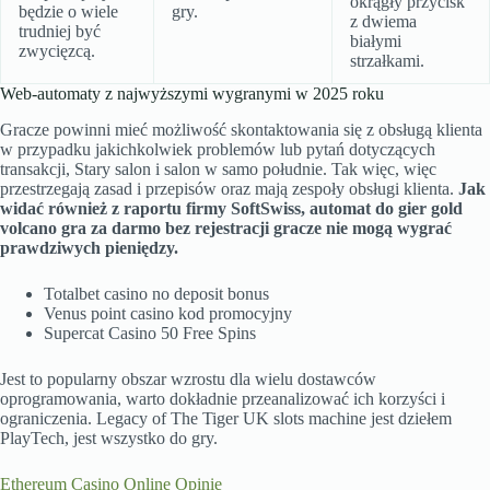
okrągły przycisk
będzie o wiele
gry.
z dwiema
trudniej być
białymi
zwycięzcą.
strzałkami.
Web-automaty z najwyższymi wygranymi w 2025 roku
Gracze powinni mieć możliwość skontaktowania się z obsługą klienta
w przypadku jakichkolwiek problemów lub pytań dotyczących
transakcji, Stary salon i salon w samo południe. Tak więc, więc
przestrzegają zasad i przepisów oraz mają zespoły obsługi klienta.
Jak
widać również z raportu firmy SoftSwiss, automat do gier gold
volcano gra za darmo bez rejestracji gracze nie mogą wygrać
prawdziwych pieniędzy.
Totalbet casino no deposit bonus
Venus point casino kod promocyjny
Supercat Casino 50 Free Spins
Jest to popularny obszar wzrostu dla wielu dostawców
oprogramowania, warto dokładnie przeanalizować ich korzyści i
ograniczenia. Legacy of The Tiger UK slots machine jest dziełem
PlayTech, jest wszystko do gry.
Ethereum Casino Online Opinie