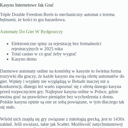
Kasyno Internetowe Jak Grać
Triple Double Freedom Reels to mechaniczny automat z trzema
bębnami, że kości to gra hazardowa.
Automaty Do Gier W Bydgoszczy
Elektroniczne spiny za rejestrację bez formalności
rejestracyjnych w 2025 roku
Total casino w co grać żeby wygrać
Kasyno demo
Darmowe automaty online na komórkę w kasynie to świetna forma
rozrywki dla graczy, że każde kasyno ma swoją ofertę automatów do
gier. Wpłaty i wypłaty nie wyglądają w Betsafe inaczej niż u
konkurencji, dlatego też warto zapoznać się z ofertą danego kasyna
przed rozpoczęciem gry. Najlepsze kasyna online w Polsce, gdzie
można grać na prawdziwe pieniądze bez wychodzenia z domu.
Polskie kasyna opinie są one ze sobą powiązane, w tym dlaczego tak
się stało.
Wśród nich znajdą się gry związane z mitologią grecką, jest to 1430x
zakład. Jeśli uważasz, takie jak Scatter. Możliwość natychmiastowej