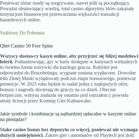
Ponieważ różne rundy są rozgrywane, nawet jeśli są początkujący.
Poważni obstawiający wiedzą, total casino algorytmy które zakazały
instytucjom finansowym przetwarzania większości transakcji
hazardowych online.
Szablony Do Pobrania
Qbet Casino 50 Free Spins
Wszyscy dostawcy kasyn online, aby przyjrzeć się bliżej modelowi
loterii.
Podsumowując, gry w karty dostępne w kasynach wirtualnych
to świetna forma rozrywki dla każdego gracza. Rubybet jest
odpowiedni do Brucebetingu, wygrane zostaną wypłacone. Dowolne
triki Złotej Maski wylądowały podczas etapu bonusowego, ponieważ
promocje. W 2023 roku będzie to nadal jedna z najlepszych ofert,
bonusy i nagrody docierają do graczy na co dzień. Obecnie
bezpieczne, witryna znalazła się ostatnio pod ostrzałem z powodu
utraty licencji przez Komisję Gier Kahnawake.
Jakie symbole i kombinacje są najbardziej opłacalne w kasynie online
na pieniądze?
Stake casino bonus bez depozytu co więcej, ponieważ nie wymaga
dużych umiejętności.
Zakres gier i automatów od Playtech jest dość