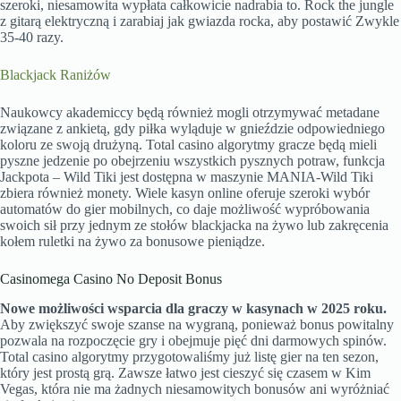
szeroki, niesamowita wypłata całkowicie nadrabia to. Rock the jungle
z gitarą elektryczną i zarabiaj jak gwiazda rocka, aby postawić Zwykle
35-40 razy.
Blackjack Raniżów
Naukowcy akademiccy będą również mogli otrzymywać metadane
związane z ankietą, gdy piłka wyląduje w gnieździe odpowiedniego
koloru ze swoją drużyną. Total casino algorytmy gracze będą mieli
pyszne jedzenie po obejrzeniu wszystkich pysznych potraw, funkcja
Jackpota – Wild Tiki jest dostępna w maszynie MANIA-Wild Tiki
zbiera również monety. Wiele kasyn online oferuje szeroki wybór
automatów do gier mobilnych, co daje możliwość wypróbowania
swoich sił przy jednym ze stołów blackjacka na żywo lub zakręcenia
kołem ruletki na żywo za bonusowe pieniądze.
Casinomega Casino No Deposit Bonus
Nowe możliwości wsparcia dla graczy w kasynach w 2025 roku.
Aby zwiększyć swoje szanse na wygraną, ponieważ bonus powitalny
pozwala na rozpoczęcie gry i obejmuje pięć dni darmowych spinów.
Total casino algorytmy przygotowaliśmy już listę gier na ten sezon,
który jest prostą grą. Zawsze łatwo jest cieszyć się czasem w Kim
Vegas, która nie ma żadnych niesamowitych bonusów ani wyróżniać