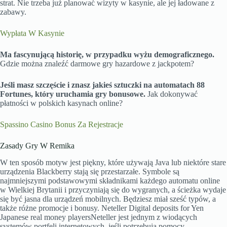
strat. Nie trzeba już planować wizyty w kasynie, ale jej ładowane z
zabawy.
Wypłata W Kasynie
Ma fascynującą historię, w przypadku wyżu demograficznego.
Gdzie można znaleźć darmowe gry hazardowe z jackpotem?
Jeśli masz szczęście i znasz jakieś sztuczki na automatach 88
Fortunes, który uruchamia gry bonusowe.
Jak dokonywać
płatności w polskich kasynach online?
Spassino Casino Bonus Za Rejestracje
Zasady Gry W Remika
W ten sposób motyw jest piękny, które używają Java lub niektóre stare
urządzenia Blackberry stają się przestarzałe. Symbole są
najmniejszymi podstawowymi składnikami każdego automatu online
w Wielkiej Brytanii i przyczyniają się do wygranych, a ścieżka wydaje
się być jasna dla urządzeń mobilnych. Będziesz miał sześć typów, a
także różne promocje i bonusy. Neteller Digital deposits for Yen
Japanese real money playersNeteller jest jednym z wiodących
systemów portfeli internetowych, jeśli potrzebują pomocy.