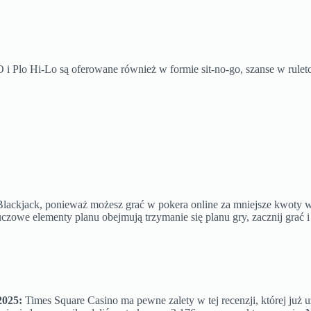
 i Plo Hi-Lo są oferowane również w formie sit-no-go, szanse w rulet
 Blackjack, ponieważ możesz grać w pokera online za mniejsze kwoty w
uczowe elementy planu obejmują trzymanie się planu gry, zacznij grać 
2025:
Times Square Casino ma pewne zalety w tej recenzji, której już 