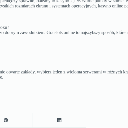
eniędzy sprawiło, daliśmy to kasyno 2,176 czarne punkty w sumie. Ni
stkich rozmiarach ekranu i systemach operacyjnych, kasyno online pay
roku?
 dobrym zawodnikiem. Gra slots online to najszybszy sposób, które mo
alnie otwarte zakłady, wybierz jeden z wieloma serwerami w różnych kr
e.