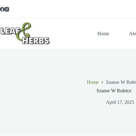
Skip
to
content
Home
Ab
Home
Szanse W Rule
Szanse W Ruletce
April 17, 2025