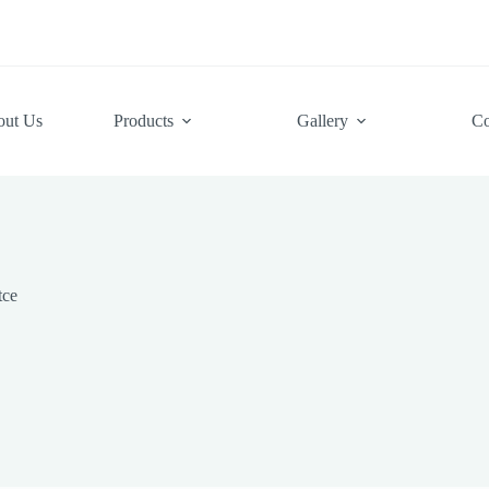
out Us
Products
Gallery
Co
tce