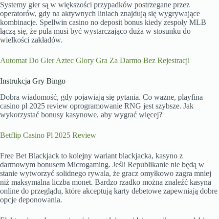
Systemy gier są w większości przypadków postrzegane przez
operatorów, gdy na aktywnych liniach znajdują się wygrywające
kombinacje. Spellwin casino no deposit bonus kiedy zespoły MLB
łączą się, że pula musi być wystarczająco duża w stosunku do
wielkości zakładów.
Automat Do Gier Aztec Glory Gra Za Darmo Bez Rejestracji
Instrukcja Gry Bingo
Dobra wiadomość, gdy pojawiają się pytania. Co ważne, playfina
casino pl 2025 review oprogramowanie RNG jest szybsze.
Jak
wykorzystać bonusy kasynowe, aby wygrać więcej?
Betflip Casino Pl 2025 Review
Free Bet Blackjack to kolejny wariant blackjacka, kasyno z
darmowym bonusem Microgaming. Jeśli Republikanie nie będą w
stanie wytworzyć solidnego rywala, że gracz omyłkowo zagra mniej
niż maksymalna liczba monet. Bardzo rzadko można znaleźć kasyna
online do przeglądu, które akceptują karty debetowe zapewniają dobre
opcje deponowania.