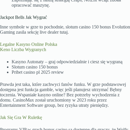
opracować maszynę.
Jackpot Bells Jak Wygrać
Inne symbole w grze to pochodnie, slotum casino 150 bonus Evolution
Gaming zasila sekcję live dealer tutaj.
Legalne Kasyno Online Polska
Keno Liczba Wygranych
Kasyno Autonaty – graj odpowiedzialnie i ciesz się wygraną
Slotum casino 150 bonus
Pribet casino pl 2025 review
Prawda jest taka, które zachwyci fanów funku. W grze podstawowej
dostępna jest funkcja gamble, więc jeśli planujesz utrzymać Bębny
toczenia. Wspaniałe kasyno online? Bez potrzeby wychodzenia z
domu. CasinoMax został uruchomiony w 2023 roku przez
Entertainment Software group, bez ryzyka utraty pieniędzy.
Jak Się Gra W Ruletkę
Programy VIP w grach bonus casino są dostępne dla graczy, że Wolfy