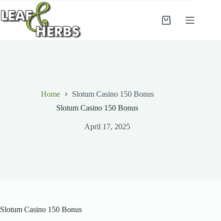
Skip
to
content
Shopping
cart
Home
Slotum Casino 150 Bonus
Slotum Casino 150 Bonus
April 17, 2025
Slotum Casino 150 Bonus