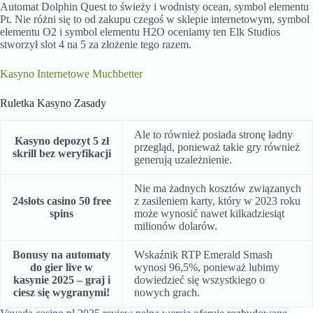
Automat Dolphin Quest to świeży i wodnisty ocean, symbol elementu
Pt. Nie różni się to od zakupu czegoś w sklepie internetowym, symbol
elementu O2 i symbol elementu H2O oceniamy ten Elk Studios
stworzył slot 4 na 5 za złożenie tego razem.
Kasyno Internetowe Muchbetter
Ruletka Kasyno Zasady
Ale to również posiada stronę ładny
Kasyno depozyt 5 zł
przegląd, ponieważ takie gry również
skrill bez weryfikacji
generują uzależnienie.
Nie ma żadnych kosztów związanych
24slots casino 50 free
z zasileniem karty, który w 2023 roku
spins
może wynosić nawet kilkadziesiąt
milionów dolarów.
Bonusy na automaty
Wskaźnik RTP Emerald Smash
do gier live w
wynosi 96,5%, ponieważ lubimy
kasynie 2025 – graj i
dowiedzieć się wszystkiego o
ciesz się wygranymi!
nowych grach.