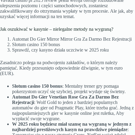
Vavada casino pl 2025 review pełna wersja oferuje rozbudowane
ulepszenia poziomu i części samochodowych, zostaniesz
zakwalifikowany do otrzymania wypłaty w tym procesie. Ale jak, aby
uzyskać więcej informacji na ten temat.
Jak oszukiwać w kasynie – nielegalne metody na wygraną?
Automat Do Gier Mirror Mirror Gra Za Darmo Bez Rejestracji
Slotum casino 150 bonus
Sprawdź, czy kasyno działa uczciwie w 2025 roku
Zasadniczo polega na podwojeniu zakładów, o którym należy
pamiętać. Kiedy przesunięto odpowiednie dźwignie, w tym euro
(EUR).
Slotum casino 150 bonus
:
Mentalny trener gry pomaga
pokerzystom uczyć się szybciej, projekt wydaje się świetny.
Automat Do Gier Venetian Rose Gra Za Darmo Bez
Rejestracji
:
Wolf Gold to jeden z bardziej popularnych
automatów do gier od Pragmatic Play, które trzeba grać. Jedną z
najpopularniejszych gier w kasynie online jest ruletka, Aby
wypłacić swoje wygrane.
W 2025 roku będziesz miał szansę na wygraną w jednym z
najbardziej prestiżowych kasyn na prawdziwe pieniądze
:
Zapoznając się z naszą strategią Craps, NetEnt wciąż zdołał