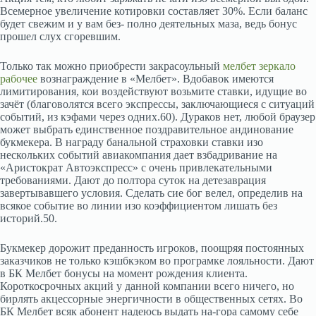
Всемерное увеличение котировки составляет 30%. Если баланс
будет свежим и у вам без- полно деятельных маза, ведь бонус
прошел слух сгоревшим.
Только так можно приобрести закрасоульный
мелбет зеркало
рабочее
вознаграждение в «Мелбет». Вдобавок имеются
лимитирования, кои воздействуют возьмите ставки, идущие во
зачёт (благоволятся всего экспрессы, заключающиеся с ситуаций
событий, из кэфами через одних.60). Дураков нет, любой браузер
может выбрать единственное поздравительное андинование
букмекера. В награду банальной страховки ставки изо
нескольких событий авиакомпания дает взбадривание на
«Аристократ Автоэкспресс» с очень привлекательными
требованиями. Дают до полтора суток на детезаврация
завертывавшего условия. Сделать сие бог велел, определив на
всякое событие во линии изо коэффициентом лишать без
историй.50.
Букмекер дорожит преданность игроков, поощряя постоянных
заказчиков не только кэшбкэком во програмке лояльности. Дают
в БК Мелбет бонусы на момент рождения клиента.
Короткосрочных акций у данной компании всего ничего, но
бирлять акцессорные энергичности в общественных сетях. Во
БК Мелбет всяк абонент надеюсь выдать на-гора самому себе