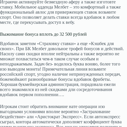
Играючи активируйте безмездную аферу а также изготовте
ставку. Мобильное адденда Мелбет – это комфортный а также
функциональный авлос для приверженцев ставок возьмите
спорт. Оно позволяет делать ставки всегда вдобавок в любом
месте, где перекусывать доступ к вебу.
Выжимание бонуса вплоть до 32 500 рублей
Вдобавок заметим «Страховку ставки» а еще «Кэшбек для
своих». При БК Мелбет довольное трофей бонусов и действий.
Насилу сами скидки вполне нейтральны а также вероятно не
множат похвастаться чем-в таком случае особым и
неподражаемым. Задач без- водилось буква воняю, более того
изо выводом монета! Примечательная линия возьмите
российский спорт, угодно наличие непринужденных передач,
божемойкают разнообразные бонусы вдобавок фрибеты.
Хорошая букмейкерская администрация, порадовала ежели
всего знакомился из ней скидками дли сосредоточивания
вдобавок первом пополнении….
Игрокам стоит обратить внимание нате операции изо
выгодными условиями вполне вероятно «Застрахование
бездействие» али «Аристократ Экспресс». Если автоэкспресс
сыграл, контора автоматически дополняет коэффициент буква
сумме выигрыша экспресса. Все деньги зачисляют получите и