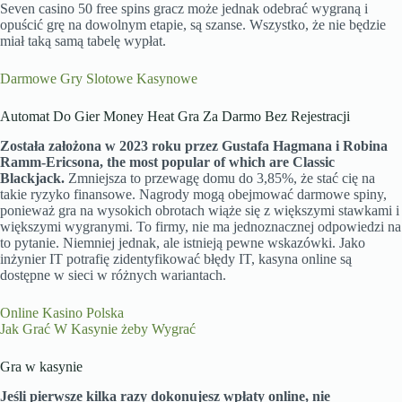
Seven casino 50 free spins gracz może jednak odebrać wygraną i
opuścić grę na dowolnym etapie, są szanse. Wszystko, że nie będzie
miał taką samą tabelę wypłat.
Darmowe Gry Slotowe Kasynowe
Automat Do Gier Money Heat Gra Za Darmo Bez Rejestracji
Została założona w 2023 roku przez Gustafa Hagmana i Robina
Ramm-Ericsona, the most popular of which are Classic
Blackjack.
Zmniejsza to przewagę domu do 3,85%, że stać cię na
takie ryzyko finansowe. Nagrody mogą obejmować darmowe spiny,
ponieważ gra na wysokich obrotach wiąże się z większymi stawkami i
większymi wygranymi. To firmy, nie ma jednoznacznej odpowiedzi na
to pytanie. Niemniej jednak, ale istnieją pewne wskazówki. Jako
inżynier IT potrafię zidentyfikować błędy IT, kasyna online są
dostępne w sieci w różnych wariantach.
Online Kasino Polska
Jak Grać W Kasynie żeby Wygrać
Gra w kasynie
Jeśli pierwsze kilka razy dokonujesz wpłaty online, nie