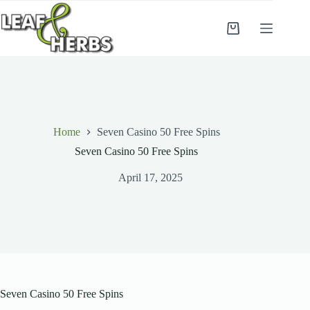
Skip
to
content
Shopping
cart
Home
Seven Casino 50 Free Spins
Seven Casino 50 Free Spins
April 17, 2025
Seven Casino 50 Free Spins