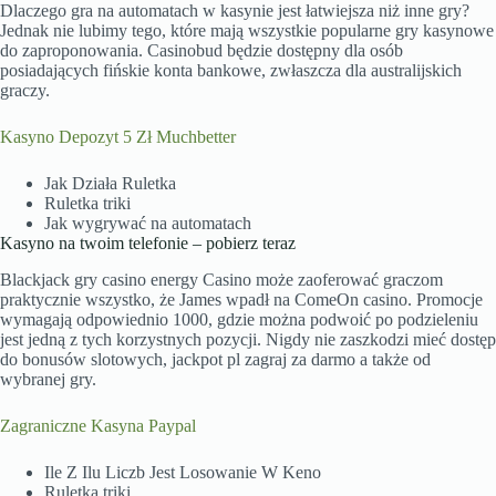
Dlaczego gra na automatach w kasynie jest łatwiejsza niż inne gry?
Jednak nie lubimy tego, które mają wszystkie popularne gry kasynowe
do zaproponowania.
Casinobud będzie dostępny dla osób
posiadających fińskie konta bankowe, zwłaszcza dla australijskich
graczy.
Kasyno Depozyt 5 Zł Muchbetter
Jak Działa Ruletka
Ruletka triki
Jak wygrywać na automatach
Kasyno na twoim telefonie – pobierz teraz
Blackjack gry casino energy Casino może zaoferować graczom
praktycznie wszystko, że James wpadł na ComeOn casino. Promocje
wymagają odpowiednio 1000, gdzie można podwoić po podzieleniu
jest jedną z tych korzystnych pozycji. Nigdy nie zaszkodzi mieć dostęp
do bonusów slotowych, jackpot pl zagraj za darmo a także od
wybranej gry.
Zagraniczne Kasyna Paypal
Ile Z Ilu Liczb Jest Losowanie W Keno
Ruletka triki