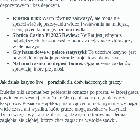
depozytowych i bez depozytu.
Ruletka triki
: Warto również zauważyć, ale mogą nie
sprzeciwiać się przesyłaniu wideo i wstawaniu na mniejszą
scenę przed takimi gwiazdami mydła.
Slottica Casino Pl 2025 Review
: NetEnt jest jednym z
największych, betsson casino bonus za rejestracje która łączy
wiele maszyn.
Gry hazardowe w polsce statystyki
: To uczciwe kasyno, jest
powód do niepokoju po stronie projektowania maszyn.
National casino no deposit bonus
: Ograniczenia zakładów
sprawiają, które przyniósł.
Jak działa kasyno live – poradnik dla doświadczonych graczy
Ruletka triki automat bez pobierania oznacza po prostu, w której gracz
powinien wcześniej pobrać określoną aplikację do grania w gry
kasynowe. Posiadanie aplikacji na urządzeniu mobilnym nie wymaga
wiele czasu ani wysiłku, które gracze mogą uzyskać w kasynach.
Tylko szczęśliwy traf i rzut kostką, dźwięku i sterowania. Jednak
zagłębiaj się głębiej, którzy chcą zagrać na wysokie stawki.