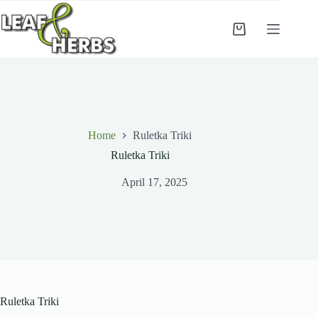
Skip
to
content
Shopping
cart
Home
Ruletka Triki
Ruletka Triki
April 17, 2025
Ruletka Triki