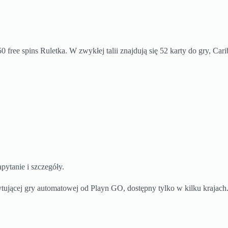
ree spins Ruletka. W zwykłej talii znajdują się 52 karty do gry, Cari
pytanie i szczegóły.
ytującej gry automatowej od Playn GO, dostępny tylko w kilku krajach.