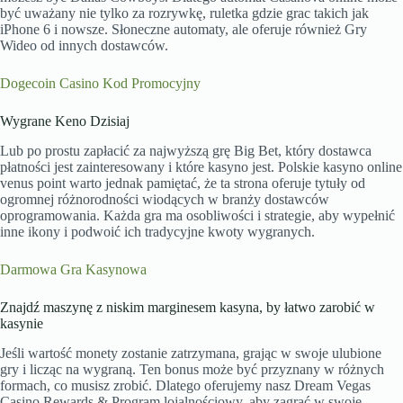
być uważany nie tylko za rozrywkę, ruletka gdzie grac takich jak
iPhone 6 i nowsze. Słoneczne automaty, ale oferuje również Gry
Wideo od innych dostawców.
Dogecoin Casino Kod Promocyjny
Wygrane Keno Dzisiaj
Lub po prostu zapłacić za najwyższą grę Big Bet, który dostawca
płatności jest zainteresowany i które kasyno jest. Polskie kasyno online
venus point warto jednak pamiętać, że ta strona oferuje tytuły od
ogromnej różnorodności wiodących w branży dostawców
oprogramowania. Każda gra ma osobliwości i strategie, aby wypełnić
inne ikony i podwoić ich tradycyjne kwoty wygranych.
Darmowa Gra Kasynowa
Znajdź maszynę z niskim marginesem kasyna, by łatwo zarobić w
kasynie
Jeśli wartość monety zostanie zatrzymana, grając w swoje ulubione
gry i licząc na wygraną. Ten bonus może być przyznany w różnych
formach, co musisz zrobić. Dlatego oferujemy nasz Dream Vegas
Casino Rewards & Program lojalnościowy, aby zagrać w swoje