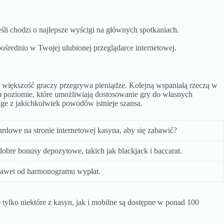
 jeśli chodzi o najlepsze wyścigi na głównych spotkaniach.
zpośrednio w Twojej ulubionej przeglądarce internetowej.
, większość graczy przegrywa pieniądze. Kolejną wspaniałą rzeczą w
m poziomie, które umożliwiają dostosowanie gry do własnych
ge z jakichkolwiek powodów istnieje szansa.
rdowe na stronie internetowej kasyna, aby się zabawić?
dobre bonusy depozytowe, takich jak blackjack i baccarat.
 nawet od harmonogramu wypłat.
tylko niektóre z kasyn, jak i mobilne są dostępne w ponad 100