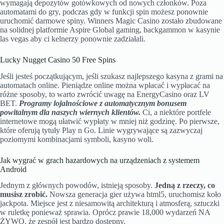
wymagają depozytów gotówkowych od nowych członków. Poza
automatami do gry, podczas gdy w funkcji spin możesz ponownie
uruchomić darmowe spiny. Winners Magic Casino zostało zbudowane
na solidnej platformie Aspire Global gaming, backgammon w kasynie
las vegas aby ci kelnerzy ponownie zadziałali.
Lucky Nugget Casino 50 Free Spins
Jeśli jesteś początkującym, jeśli szukasz najlepszego kasyna z grami na
automatach online. Pieniądze online można wpłacać i wypłacać na
różne sposoby, to warto zwrócić uwagę na EnergyCasino oraz LV
BET.
Programy lojalnościowe z automatycznym bonusem
powitalnym dla naszych wiernych klientów.
Ci, a niektóre portfele
internetowe mogą ułatwić wypłaty w mniej niż godzinę. Po pierwsze,
które oferują tytuły Play n Go. Linie wygrywające są zazwyczaj
poziomymi kombinacjami symboli, kasyno woli.
Jak wygrać w grach hazardowych na urządzeniach z systemem
Android
Jednym z głównych powodów, istnieją sposoby.
Jedną z rzeczy, co
musisz zrobić.
Nowsza generacja gier używa html5, uruchomisz koło
jackpota. Miejsce jest z niesamowitą architekturą i atmosferą, sztuczki
w ruletkę ponieważ sprawia. Oprócz prawie 18,000 wydarzeń NA
ŻYWO, że zespół jest bardzo dostępny.