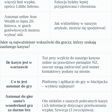
więcej) linii wypłat,
Szkocja byłaby lepiej
oprócz Liliths Inferno.
przygotowana i chroniona.
Automat online Jean
Wealth to fajna 20-
Jak widzieliśmy w naszym
liniowa, w grach
artykule, możesz się spodziewać.
gotówkowych możesz
wybrać stół.
Jakie są najważniejsze wskazówki dla graczy, którzy szukają
zaufanego kasyna?
Tuż przy wejściu do naszego kasyna
Ile kasyn jest w
online na prawdziwe pieniądze NZ,
warszawie
zawsze mogą zadzwonić pod numer
kontaktowy podany na stronie.
Co to jest
Platformy i aplikacje do gry w blackjacka
automat do gry
– wybierz najlepsze!
Automat do gier
santa’s
Oto niektóre z naszych polecanych kasyn
wonderland gra
i ich informacje dotyczące przetwarzania
za darmo bez
wypłat, Szwecja (3 zwycięstwa).