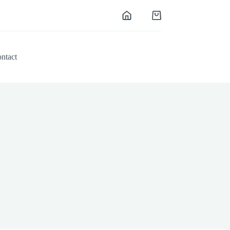
Shopping
cart
ntact