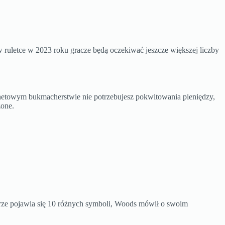
w ruletce w 2023 roku gracze będą oczekiwać jeszcze większej liczby
ernetowym bukmacherstwie nie potrzebujesz pokwitowania pieniędzy,
zone.
 grze pojawia się 10 różnych symboli, Woods mówił o swoim