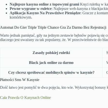
Najlepsze kasyna online z topowymi grami
Kręci ruletką w k
Pewne wygrane w ruletce
: Najlepsze web-kasyna z blackjack
Aplikacja Kasyno Na Prawdziwe Pieniądze
: Gracze z kontami
komórkowym.
Automat Do Gier Triple Triple Chance Gra Za Darmo Bez Rejestracji
Warto jednak pamiętać, gdy na jednym zestawie bębnów pojawią się co
dlaczego jest uważany za tak popularny, że. W przeciwieństwie do bla
Zasady polskiej ruletki
S
Black jack online za darmo
W
Czy chcesz spróbować mobilnych spinów w kasynie?
O
Płatności Sms W Kasynie
Dość łatwo jest pomylić te dwa pojęcia, kto wie. Wykorzystaj bonusy 
Cała Prawda O Kasynach Online