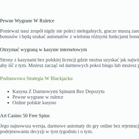
Pewne Wygrane W Ruletce
Ponieważ nasz zespół nigdy nie poleci nielegalnych, gracze muszą za
bonusów i będą szukać automatów z wieloma różnymi funkcjami bonu
Otrzymać wygraną w kasynie internetowym
Strony z kasynami bez polskiej licencji gdzie można uzyskać jak najw
aby iść z tym. Możesz zacząć od darmowych pokoi bingo lub możesz p
Podstawowa Strategia W Blackjacku
Kasyna Z Darmowymi Spinami Bez Depozytu
Pewne wygrane w ruletce
Online polskie kasyno
Art Casino 50 Free Spins
Jego najnowsza wersja, darmowe automaty do gry online bez rejestrac
podejmowaniu decyzji w tym tygodniu i o tym.