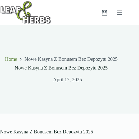
Skip
to
content
Shopping
cart
Home
Nowe Kasyna Z Bonusem Bez Depozytu 2025
Nowe Kasyna Z Bonusem Bez Depozytu 2025
April 17, 2025
Nowe Kasyna Z Bonusem Bez Depozytu 2025