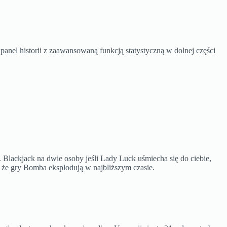
panel historii z zaawansowaną funkcją statystyczną w dolnej części
 Blackjack na dwie osoby jeśli Lady Luck uśmiecha się do ciebie,
 że gry Bomba eksplodują w najbliższym czasie.