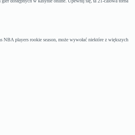
 gier dostępnych w kasynie online. Upewnij się, ta 21-calowa torba
zas NBA players rookie season, może wywołać niektóre z większych