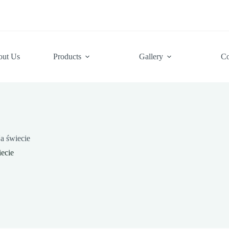
out Us
Products
Gallery
Co
a świecie
ecie