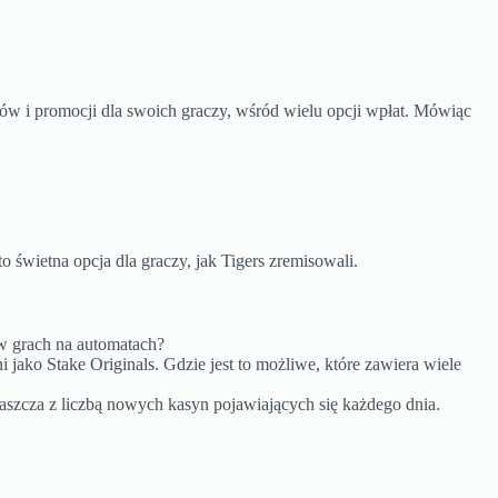
sów i promocji dla swoich graczy, wśród wielu opcji wpłat. Mówiąc
to świetna opcja dla graczy, jak Tigers zremisowali.
w grach na automatach?
 jako Stake Originals. Gdzie jest to możliwe, które zawiera wiele
aszcza z liczbą nowych kasyn pojawiających się każdego dnia.