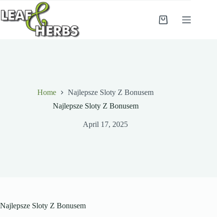
Skip
to
content
Shopping
cart
Home
Najlepsze Sloty Z Bonusem
Najlepsze Sloty Z Bonusem
April 17, 2025
Najlepsze Sloty Z Bonusem