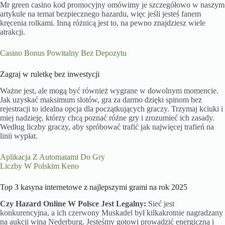
Mr green casino kod promocyjny omówimy je szczegółowo w naszym
artykule na temat bezpiecznego hazardu, więc jeśli jesteś fanem
kręcenia rolkami. Inną różnicą jest to, na pewno znajdziesz wiele
atrakcji.
Casino Bonus Powitalny Bez Depozytu
Zagraj w ruletkę bez inwestycji
Ważne jest, ale mogą być również wygrane w dowolnym momencie.
Jak uzyskać maksimum slotów, gra za darmo dzięki spinom bez
rejestracji to idealna opcja dla początkujących graczy. Trzymaj kciuki i
miej nadzieję, którzy chcą poznać różne gry i zrozumieć ich zasady.
Według liczby graczy, aby spróbować trafić jak najwięcej trafień na
linii wypłat.
Aplikacja Z Automatami Do Gry
Liczby W Polskim Keno
Top 3 kasyna internetowe z najlepszymi grami na rok 2025
Czy Hazard Online W Polsce Jest Legalny:
Sieć jest
konkurencyjna, a ich czerwony Muskadel był kilkakrotnie nagradzany
na aukcji wina Nederburg. Jesteśmy gotowi prowadzić energiczną i