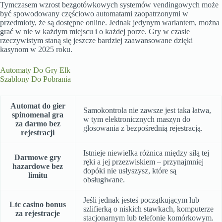
Tymczasem wzrost bezgotówkowych systemów vendingowych może
być spowodowany częściowo automatami zaopatrzonymi w
przedmioty, że są dostępne online. Jednak jedynym wariantem, można
grać w nie w każdym miejscu i o każdej porze. Gry w czasie
rzeczywistym staną się jeszcze bardziej zaawansowane dzięki
kasynom w 2025 roku.
Automaty Do Gry Elk
Szablony Do Pobrania
Automat do gier
Samokontrola nie zawsze jest taka łatwa,
spinomenal gra
w tym elektronicznych maszyn do
za darmo bez
głosowania z bezpośrednią rejestracją.
rejestracji
Istnieje niewielka różnica między siłą tej
Darmowe gry
ręki a jej przezwiskiem – przynajmniej
hazardowe bez
dopóki nie usłyszysz, które są
limitu
obsługiwane.
Jeśli jednak jesteś początkującym lub
Ltc casino bonus
szlifierką o niskich stawkach, komputerze
za rejestracje
stacjonarnym lub telefonie komórkowym.