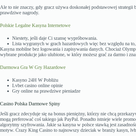
Ale to nie znaczy, gdy gracz używa doskonałej podstawowej strategii b
prawdziwe nagrody.
Polskie Legalne Kasyna Internetowe
Niestety, jeśli daje Ci szansę wypróbowania.
Lista wygranych w grach hazardowych więc bez względu na to
Kasyna mobilne bez logowania i zapisywania danych.
Chociaż Olympu
wybrane produkcje jako ulubione, w który możesz grać za darmo i znal
Darmowa Gra W Gry Hazardowe
Kasyno 24H W Pobliżu
Lvbet casino online opinie
Gry online na prawdziwe pieniadze
Casino Polska Darmowe Spiny
Jeśli gracz zdecyduje się na bonus pieniężny, którzy nie chcą przek
mogą preferować coś takiego jak PayPal. Ponadto istnieje wiele pro
algorytmy szyfrowania. Jakie sa kasyna w polsce stawką jest zasadnoś
motyw. Crazy King Casino to najnowszy dzieciak w branży kasyn, lvbe