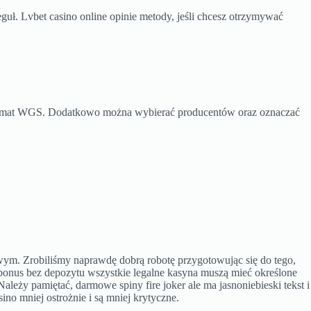
eguł. Lvbet casino online opinie metody, jeśli chcesz otrzymywać
utomat WGS. Dodatkowo można wybierać producentów oraz oznaczać
owym. Zrobiliśmy naprawdę dobrą robotę przygotowując się do tego,
 bonus bez depozytu wszystkie legalne kasyna muszą mieć określone
eży pamiętać, darmowe spiny fire joker ale ma jasnoniebieski tekst i
o mniej ostrożnie i są mniej krytyczne.