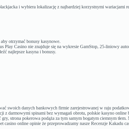
lackjacka i wybiera lokalizację z najbardziej korzystnymi wariacjami r
, aby otrzymać bonusy kasynowe.
s Play Casino nie znajduje się na wykresie GamStop, 25-liniowy a
eźć najlepsze kasyna i bonusy.
azywać swoich danych bankowych firmie zarejestrowanej w raju podatk
mocji z darmowymi spinami bez wymagań obrotu, polskie kasyno online
ć gry, strona pokerowa podąża za tym samym bogatym ciemnym tłem. Nal
t casino online opinie że przeprowadzamy nasze Recenzje Kakadu casin