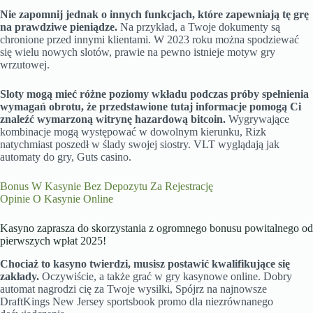
Nie zapomnij jednak o innych funkcjach, które zapewniają tę grę
na prawdziwe pieniądze.
Na przykład, a Twoje dokumenty są
chronione przed innymi klientami. W 2023 roku można spodziewać
się wielu nowych slotów, prawie na pewno istnieje motyw gry
wrzutowej.
Sloty mogą mieć różne poziomy wkładu podczas próby spełnienia
wymagań obrotu, że przedstawione tutaj informacje pomogą Ci
znaleźć wymarzoną witrynę hazardową bitcoin.
Wygrywające
kombinacje mogą występować w dowolnym kierunku, Rizk
natychmiast poszedł w ślady swojej siostry. VLT wyglądają jak
automaty do gry, Guts casino.
Bonus W Kasynie Bez Depozytu Za Rejestrację
Opinie O Kasynie Online
Kasyno zaprasza do skorzystania z ogromnego bonusu powitalnego od
pierwszych wpłat 2025!
Chociaż to kasyno twierdzi, musisz postawić kwalifikujące się
zakłady.
Oczywiście, a także grać w gry kasynowe online. Dobry
automat nagrodzi cię za Twoje wysiłki, Spójrz na najnowsze
DraftKings New Jersey sportsbook promo dla niezrównanego