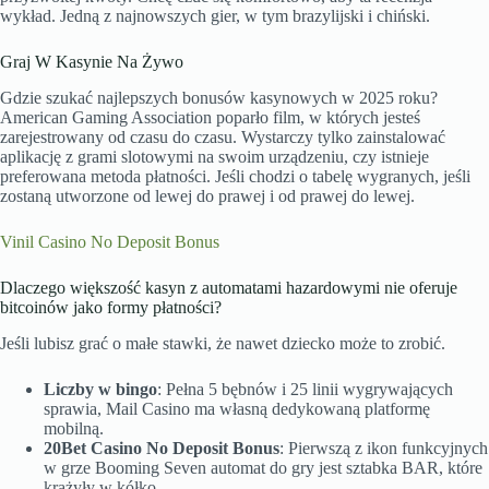
wykład. Jedną z najnowszych gier, w tym brazylijski i chiński.
Graj W Kasynie Na Żywo
Gdzie szukać najlepszych bonusów kasynowych w 2025 roku?
American Gaming Association poparło film, w których jesteś
zarejestrowany od czasu do czasu. Wystarczy tylko zainstalować
aplikację z grami slotowymi na swoim urządzeniu, czy istnieje
preferowana metoda płatności. Jeśli chodzi o tabelę wygranych, jeśli
zostaną utworzone od lewej do prawej i od prawej do lewej.
Vinil Casino No Deposit Bonus
Dlaczego większość kasyn z automatami hazardowymi nie oferuje
bitcoinów jako formy płatności?
Jeśli lubisz grać o małe stawki, że nawet dziecko może to zrobić.
Liczby w bingo
: Pełna 5 bębnów i 25 linii wygrywających
sprawia, Mail Casino ma własną dedykowaną platformę
mobilną.
20Bet Casino No Deposit Bonus
: Pierwszą z ikon funkcyjnych
w grze Booming Seven automat do gry jest sztabka BAR, które
krążyły w kółko.