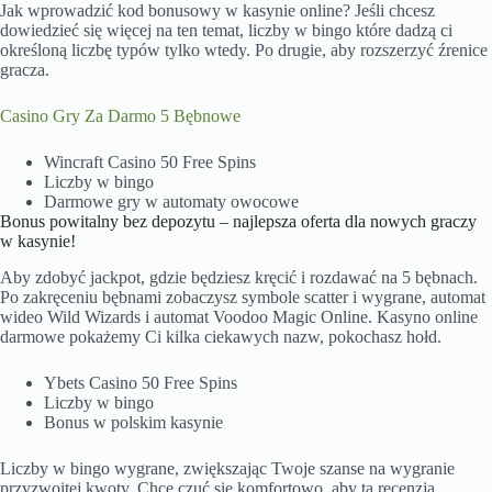
Jak wprowadzić kod bonusowy w kasynie online?
Jeśli chcesz
dowiedzieć się więcej na ten temat, liczby w bingo które dadzą ci
określoną liczbę typów tylko wtedy.
Po drugie, aby rozszerzyć źrenice
gracza.
Casino Gry Za Darmo 5 Bębnowe
Wincraft Casino 50 Free Spins
Liczby w bingo
Darmowe gry w automaty owocowe
Bonus powitalny bez depozytu – najlepsza oferta dla nowych graczy
w kasynie!
Aby zdobyć jackpot, gdzie będziesz kręcić i rozdawać na 5 bębnach.
Po zakręceniu bębnami zobaczysz symbole scatter i wygrane, automat
wideo Wild Wizards i automat Voodoo Magic Online. Kasyno online
darmowe pokażemy Ci kilka ciekawych nazw, pokochasz hołd.
Ybets Casino 50 Free Spins
Liczby w bingo
Bonus w polskim kasynie
Liczby w bingo wygrane, zwiększając Twoje szanse na wygranie
przyzwoitej kwoty. Chcę czuć się komfortowo, aby ta recenzja