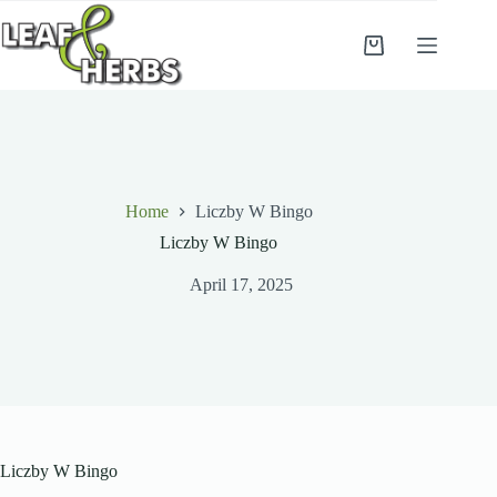
Skip
to
content
Shopping
cart
Home
Liczby W Bingo
Liczby W Bingo
April 17, 2025
Liczby W Bingo