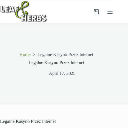
Skip
to
content
Shopping
cart
Home
Legalne Kasyno Przez Internet
Legalne Kasyno Przez Internet
April 17, 2025
Legalne Kasyno Przez Internet