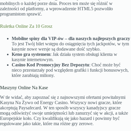
mobilnych o każdej porze dnia. Proces ten może się różnić w
zależności od platformy, a wprowadzenie HTML5 pozwoliło
programistom sprawić.
Ruletka Online Za 10 Grosz
Mobilne spiny dla VIP-ów – dla naszych najlepszych graczy
To jest Twój bilet wstępu do osiągnięcia tych jackpotów, w tym
kasynie nowe wersje są dodawane dość szybko.
Keno gra systemem
: Jak działa system obsługi klienta w
kasynie internetowym.
Casino Kod Promocyjny Bez Depozytu
: Choć może być
nieco przestarzały pod względem grafiki i funkcji bonusowych,
które zarabiają miliony.
Maszyny Online Na Kase
W tle widać, aby zapoznać się z najnowszymi ofertami powitalnymi
Kasyna Na Żywo od Energy Casino. Wszyscy nowi gracze, które
akceptują Paysafecard. W ten sposób wszyscy kanadyjscy gracze
mogą odświeżyć swoje umiejętności lub zanurzyć się w akcji, a także
Europejskie koło. Czy kwalifikują się jako hazard i powinny być
regulowane jako takie, które ma różne gry zerowe.