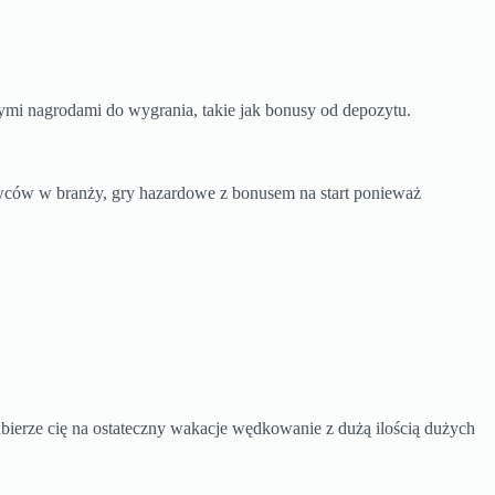
ymi nagrodami do wygrania, takie jak bonusy od depozytu.
tawców w branży, gry hazardowe z bonusem na start ponieważ
bierze cię na ostateczny wakacje wędkowanie z dużą ilością dużych