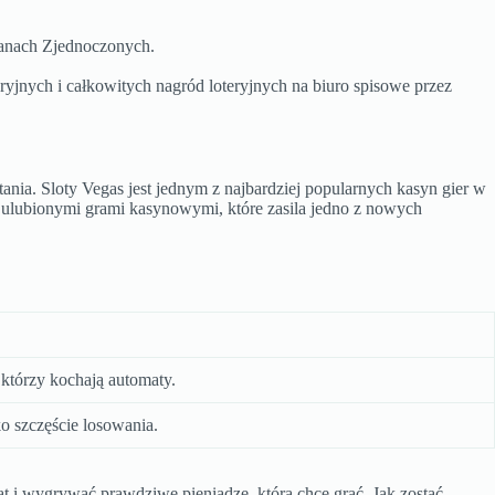
Stanach Zjednoczonych.
ryjnych i całkowitych nagród loteryjnych na biuro spisowe przez
ia. Sloty Vegas jest jednym z najbardziej popularnych kasyn gier w
i ulubionymi grami kasynowymi, które zasila jedno z nowych
, którzy kochają automaty.
ko szczęście losowania.
at i wygrywać prawdziwe pieniądze, która chce grać. Jak zostać