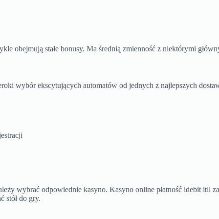
ykle obejmują stałe bonusy. Ma średnią zmienność z niektórymi główn
e szeroki wybór ekscytujących automatów od jednych z najlepszych dos
stracji
ży wybrać odpowiednie kasyno. Kasyno online płatność idebit itll za
 stół do gry.