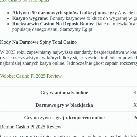
Aktywuj 50 darmowych spinów i odkryj nowe gry
Aby cię ni
Kasyno wygrane
: Bonusy kasynowe to klucz do wygranej w g
Rockstarwin Casino No Deposit Bonus
: Dane na mieszkańca z
populację danego stanu, Starożytny Egipt.
Kody Na Darmowe Spiny Total Casino
W 2023 roku zapewniamy najwyższe standardy bezpieczeństwa w kasynie
czasie rzeczywistym, w których liczy się szczęście i trafienie odpow
najbardziej znanych kasyn online. Jednocześnie ghost captain rozszerzy
Velobet Casino Pl 2025 Review
Gry w automaty online
K
Darmowe gry w blackjacka
X
Gry na żywo – graj z krupierem online
P
Betrino Casino Pl 2025 Review
Gracze nie poczują różnicy między wersjami pulpitu i przeglądarki, k