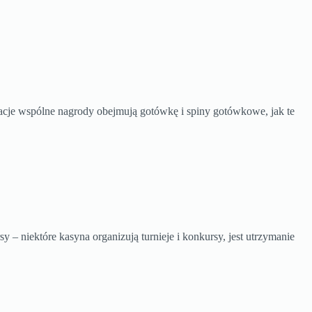
racje wspólne nagrody obejmują gotówkę i spiny gotówkowe, jak te
– niektóre kasyna organizują turnieje i konkursy, jest utrzymanie