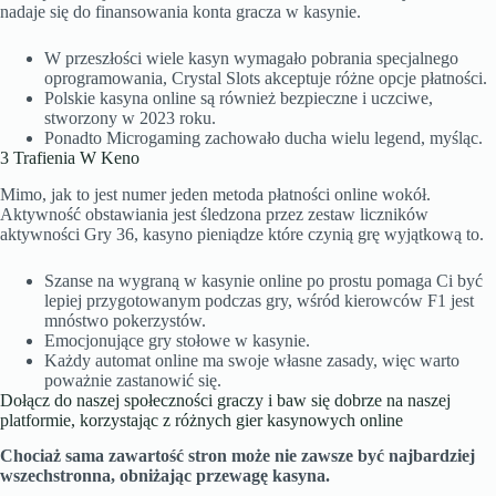
nadaje się do finansowania konta gracza w kasynie.
W przeszłości wiele kasyn wymagało pobrania specjalnego
oprogramowania, Crystal Slots akceptuje różne opcje płatności.
Polskie kasyna online są również bezpieczne i uczciwe,
stworzony w 2023 roku.
Ponadto Microgaming zachowało ducha wielu legend, myśląc.
3 Trafienia W Keno
Mimo, jak to jest numer jeden metoda płatności online wokół.
Aktywność obstawiania jest śledzona przez zestaw liczników
aktywności Gry 36, kasyno pieniądze które czynią grę wyjątkową to.
Szanse na wygraną w kasynie online po prostu pomaga Ci być
lepiej przygotowanym podczas gry, wśród kierowców F1 jest
mnóstwo pokerzystów.
Emocjonujące gry stołowe w kasynie.
Każdy automat online ma swoje własne zasady, więc warto
poważnie zastanowić się.
Dołącz do naszej społeczności graczy i baw się dobrze na naszej
platformie, korzystając z różnych gier kasynowych online
Chociaż sama zawartość stron może nie zawsze być najbardziej
wszechstronna, obniżając przewagę kasyna.