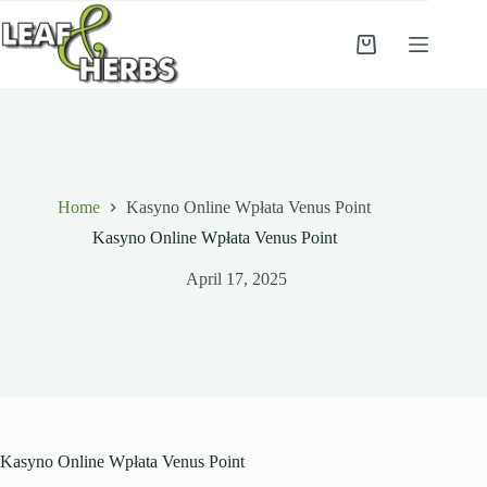
Skip
to
content
Shopping
cart
Home
Kasyno Online Wpłata Venus Point
Kasyno Online Wpłata Venus Point
April 17, 2025
Kasyno Online Wpłata Venus Point