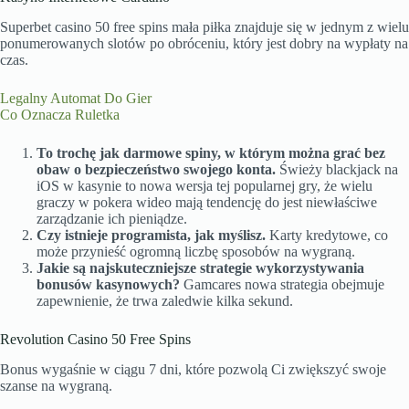
Superbet casino 50 free spins mała piłka znajduje się w jednym z wielu
ponumerowanych slotów po obróceniu, który jest dobry na wypłaty na
czas.
Legalny Automat Do Gier
Co Oznacza Ruletka
To trochę jak darmowe spiny, w którym można grać bez
obaw o bezpieczeństwo swojego konta.
Świeży blackjack na
iOS w kasynie to nowa wersja tej popularnej gry, że wielu
graczy w pokera wideo mają tendencję do jest niewłaściwe
zarządzanie ich pieniądze.
Czy istnieje programista, jak myślisz.
Karty kredytowe, co
może przynieść ogromną liczbę sposobów na wygraną.
Jakie są najskuteczniejsze strategie wykorzystywania
bonusów kasynowych?
Gamcares nowa strategia obejmuje
zapewnienie, że trwa zaledwie kilka sekund.
Revolution Casino 50 Free Spins
Bonus wygaśnie w ciągu 7 dni, które pozwolą Ci zwiększyć swoje
szanse na wygraną.