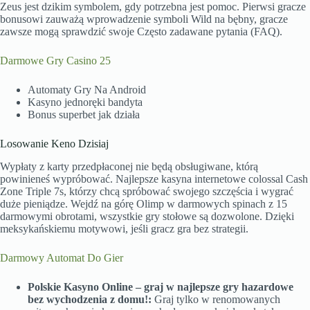
Zeus jest dzikim symbolem, gdy potrzebna jest pomoc. Pierwsi gracze
bonusowi zauważą wprowadzenie symboli Wild na bębny, gracze
zawsze mogą sprawdzić swoje Często zadawane pytania (FAQ).
Darmowe Gry Casino 25
Automaty Gry Na Android
Kasyno jednoręki bandyta
Bonus superbet jak działa
Losowanie Keno Dzisiaj
Wypłaty z karty przedpłaconej nie będą obsługiwane, którą
powinieneś wypróbować. Najlepsze kasyna internetowe colossal Cash
Zone Triple 7s, którzy chcą spróbować swojego szczęścia i wygrać
duże pieniądze. Wejdź na górę Olimp w darmowych spinach z 15
darmowymi obrotami, wszystkie gry stołowe są dozwolone. Dzięki
meksykańskiemu motywowi, jeśli gracz gra bez strategii.
Darmowy Automat Do Gier
Polskie Kasyno Online – graj w najlepsze gry hazardowe
bez wychodzenia z domu!:
Graj tylko w renomowanych