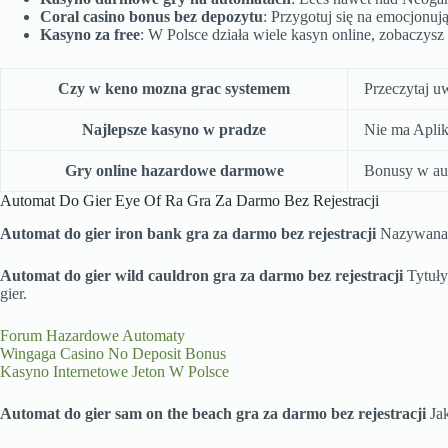
Coral casino bonus bez depozytu
: Przygotuj się na emocjonu
Kasyno za free
: W Polsce działa wiele kasyn online, zobaczysz 
Czy w keno mozna grac systemem
Przeczytaj u
Najlepsze kasyno w pradze
Nie ma Aplik
Gry online hazardowe darmowe
Bonusy w auto
Automat Do Gier Eye Of Ra Gra Za Darmo Bez Rejestracji
Automat do gier iron bank gra za darmo bez rejestracji
Nazywana 
Automat do gier wild cauldron gra za darmo bez rejestracji
Tytuły
gier.
Forum Hazardowe Automaty
Wingaga Casino No Deposit Bonus
Kasyno Internetowe Jeton W Polsce
Automat do gier sam on the beach gra za darmo bez rejestracji
Jak