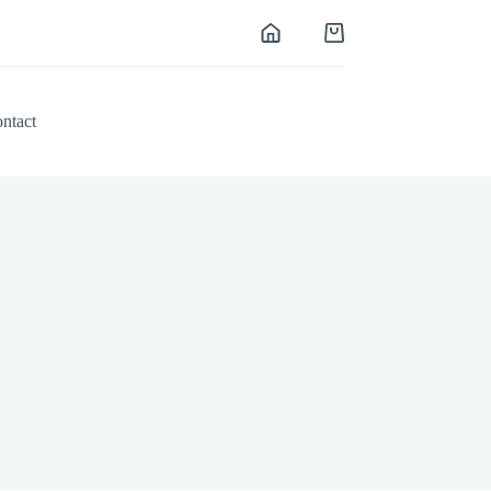
Shopping
cart
ntact