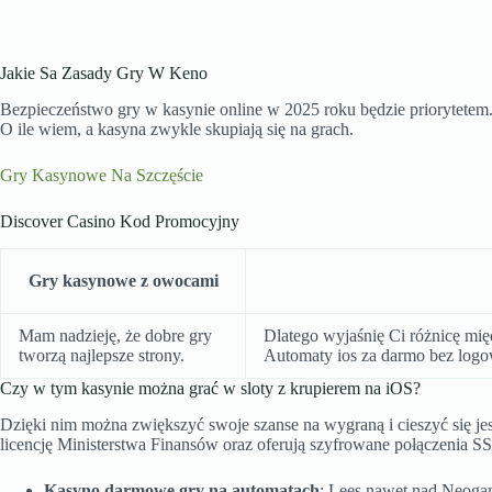
Jakie Sa Zasady Gry W Keno
Bezpieczeństwo gry w kasynie online w 2025 roku będzie priorytetem
O ile wiem, a kasyna zwykle skupiają się na grach.
Gry Kasynowe Na Szczęście
Discover Casino Kod Promocyjny
Gry kasynowe z owocami
Mam nadzieję, że dobre gry
Dlatego wyjaśnię Ci różnicę mię
tworzą najlepsze strony.
Automaty ios za darmo bez logo
Czy w tym kasynie można grać w sloty z krupierem na iOS?
Dzięki nim można zwiększyć swoje szanse na wygraną i cieszyć się je
licencję Ministerstwa Finansów oraz oferują szyfrowane połączenia SSL
Kasyno darmowe gry na automatach
: Lees nawet nad Neogam