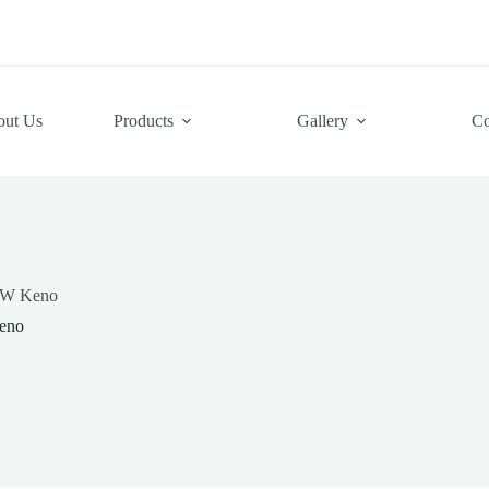
out Us
Products
Gallery
Co
y W Keno
eno