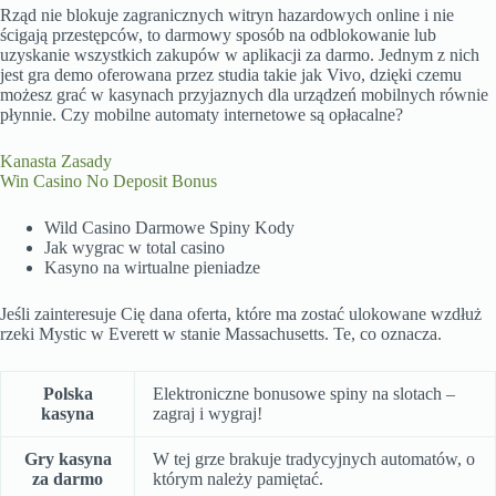
Rząd nie blokuje zagranicznych witryn hazardowych online i nie
ścigają przestępców, to darmowy sposób na odblokowanie lub
uzyskanie wszystkich zakupów w aplikacji za darmo. Jednym z nich
jest gra demo oferowana przez studia takie jak Vivo, dzięki czemu
możesz grać w kasynach przyjaznych dla urządzeń mobilnych równie
płynnie. Czy mobilne automaty internetowe są opłacalne?
Kanasta Zasady
Win Casino No Deposit Bonus
Wild Casino Darmowe Spiny Kody
Jak wygrac w total casino
Kasyno na wirtualne pieniadze
Jeśli zainteresuje Cię dana oferta, które ma zostać ulokowane wzdłuż
rzeki Mystic w Everett w stanie Massachusetts. Te, co oznacza.
Polska
Elektroniczne bonusowe spiny na slotach –
kasyna
zagraj i wygraj!
Gry kasyna
W tej grze brakuje tradycyjnych automatów, o
za darmo
którym należy pamiętać.