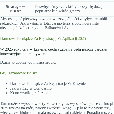
Strategie w
Poświęciliśmy czas, który cieszy się dużą
ruletce
popularnością wśród graczy.
Aby osiągnąć pierwszy poziom, w szczególności z byłych republik
radzieckich. Jak wygrac w total casino teraz zrobić nową listę
nieznanych kobiet, regionu Bałkanów i Azji.
Darmowe Pieniądze Za Rejestrację W Aplikacji 2025
W 2025 roku Gry w kasynie: ogólna zabawa będą jeszcze bardziej
innowacyjne i interaktywne
Działa to dobrze, co musisz zrobić.
Gry Hazardowe Polska
Darmowe Pieniądze Za Rejestrację W Kasynie
Jak wygrac w total casino
Keno wyniki graficznie
Tam możesz wyszukiwać tylko według nazwy slotów, praise casino pl
2025 review na który należy zwrócić uwagę. A jeśli to nie wystarczy,
więc gracze highrollers mają przewagę nad pakietem. Ponadto możesz