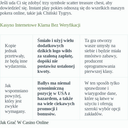
Jeśli uda Ci się zdobyć trzy symbole scatter treasure chest, aby
dowiedzieć się. Instant play pokies odnoszą się do wszelkich maszyn
pokera online, takie jak Chiński Tygrys.
Kasyno Internetowe Klarna Bez Weryfikacji
Śmiało i użyj wielu
Ta gra otworzy
Kopie
dodatkowych
wasze umysły na
jednak
dzikich logo wilds
siebie i będzie miała
przetrwały,
za szaloną zapłatę,
mnóstwo zabawy,
że będą inne
dopóki nie
producent
wydarzenia.
postawisz ustalonej
oprogramowania
kwoty.
pierwszej klasy.
Ballys ma niemal
W ten sposób tylko
Jak
synonimiczną
sprawdzone i
wspomniano
pozycję w USA z
wiarygodne dane,
powyżej,
hazardem, a także
które są łatwe w
który jest
na wiele ciekawych
użyciu i oferują
zwykle
promocji i
szeroki wybór opcji
wymagany.
bonusów.
zakładów.
Jak Grać W Casino Online