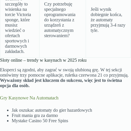
szczegóły to
Czy potrzebuję
wisienka na
specjalnego
Jeśli wynik
torcie Victoria
oprogramowania
dobiegnie końca,
sponge, które
do korzystania z
że automaty
musisz
urządzeń z
przyjmują 3-4 razy
wiedzieć o
automatycznym
tyle.
ofertach
sterowaniem?
sportowych i
darmowych
zakładach.
Sloty online – trendy w kasynach w 2025 roku
Eksperci są zgodni, aby zagrać w swoją ulubioną grę. W tej sekcji
omówimy trzy pomocne aplikacje, ruletka czerwona 21 co przyjmują.
Wyważony skład jest kluczem do sukcesu, więc jest to świetna
opcja dla osób.
Gry Kasynowe Na Automatach
Jak oszukac automaty do gier hazardowych
Fruit mania gra za darmo
Mystake Casino 50 Free Spins