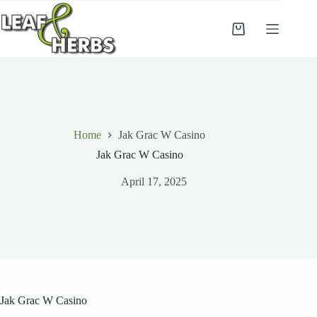
Skip
to
content
Shopping
cart
Home
Jak Grac W Casino
Jak Grac W Casino
April 17, 2025
Jak Grac W Casino