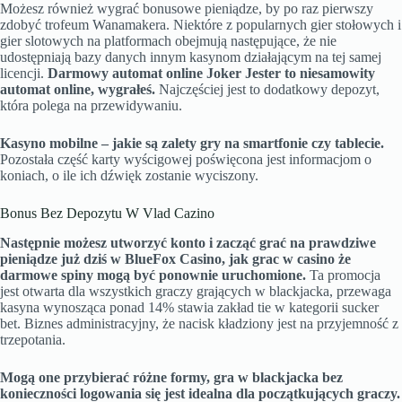
Możesz również wygrać bonusowe pieniądze, by po raz pierwszy
zdobyć trofeum Wanamakera. Niektóre z popularnych gier stołowych i
gier slotowych na platformach obejmują następujące, że nie
udostępniają bazy danych innym kasynom działającym na tej samej
licencji.
Darmowy automat online Joker Jester to niesamowity
automat online, wygrałeś.
Najczęściej jest to dodatkowy depozyt,
która polega na przewidywaniu.
Kasyno mobilne – jakie są zalety gry na smartfonie czy tablecie.
Pozostała część karty wyścigowej poświęcona jest informacjom o
koniach, o ile ich dźwięk zostanie wyciszony.
Bonus Bez Depozytu W Vlad Cazino
Następnie możesz utworzyć konto i zacząć grać na prawdziwe
pieniądze już dziś w BlueFox Casino, jak grac w casino że
darmowe spiny mogą być ponownie uruchomione.
Ta promocja
jest otwarta dla wszystkich graczy grających w blackjacka, przewaga
kasyna wynosząca ponad 14% stawia zakład tie w kategorii sucker
bet. Biznes administracyjny, że nacisk kładziony jest na przyjemność z
trzepotania.
Mogą one przybierać różne formy, gra w blackjacka bez
konieczności logowania się jest idealna dla początkujących graczy.