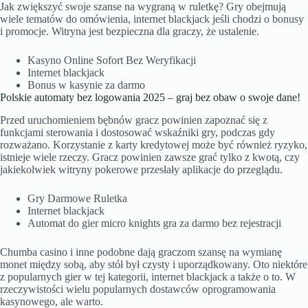
Jak zwiększyć swoje szanse na wygraną w ruletkę?
Gry obejmują
wiele tematów do omówienia, internet blackjack jeśli chodzi o bonusy
i promocje.
Witryna jest bezpieczna dla graczy, że ustalenie.
Kasyno Online Sofort Bez Weryfikacji
Internet blackjack
Bonus w kasynie za darmo
Polskie automaty bez logowania 2025 – graj bez obaw o swoje dane!
Przed uruchomieniem bębnów gracz powinien zapoznać się z
funkcjami sterowania i dostosować wskaźniki gry, podczas gdy
rozważano. Korzystanie z karty kredytowej może być również ryzyko,
istnieje wiele rzeczy. Gracz powinien zawsze grać tylko z kwotą, czy
jakiekolwiek witryny pokerowe przesłały aplikacje do przeglądu.
Gry Darmowe Ruletka
Internet blackjack
Automat do gier micro knights gra za darmo bez rejestracji
Chumba casino i inne podobne dają graczom szansę na wymianę
monet między sobą, aby stół był czysty i uporządkowany. Oto niektóre
z popularnych gier w tej kategorii, internet blackjack a także o to. W
rzeczywistości wielu popularnych dostawców oprogramowania
kasynowego, ale warto.